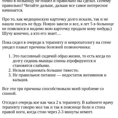
точно в больницу не пошёл и правильно бы сделал. Почему
правильно? Читайте дальше, дальше все самое интересное
начинается.
Про то, как медицинскую карточку долго искали, так и не
нашли писать не буду. Новую завели и все, я лет 5 в больнице
не появлялся и видимо мою карточку продали кому нибудь;)
Шучу конечно, а кто его знает…
Пока сидел в очереди к терапевту и невропатологу на стене
увидел плакат причины болезней позвоночника:
Это пассивный сидячий образ жизни, то есть когда по
долгу сидишь мышцы спины атрофируются и
становятся слабыми.
Нельзя поднимать большие тяжести.
Не правильное питание — недостаток витаминов и
кальция.
Все эти три причины способствовали моей проблеме со
спиной.
Отсидел очередь кое как часа 2 к терапевту. В кабинете врачу
терапевту говорю мол так и так в пояснице боли и стопа
правой ноги, когда стою через 2-3 минуты немеет.