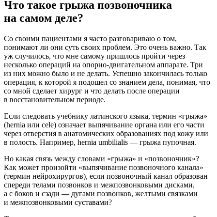
Что такое грыжа позвоночника
на самом деле?
Со своими пациентами я часто разговариваю о том,
понимают ли они суть своих проблем. Это очень важно. Так
уж случилось, что мне самому пришлось пройти через
несколько операций на опорно-двигательном аппарате. Три
из них можно было и не делать. Успешно закончилась только
операция, к которой я подошел со знанием дела, понимая, что
со мной сделает хирург и что делать после операции
в восстановительном периоде.
Если следовать учебнику латинского языка, термин «грыжа»
(hernia или cele) означает выпячивание органа или его части
через отверстия в анатомических образованиях под кожу или
в полость. Например, hernia umbilialis — грыжа пупочная.
Но какая связь между словами «грыжа» и «позвоночник»?
Как может произойти «выпячивание позвоночного канала»
(термин нейрохирургов), если позвоночный канал образован
спереди телами позвонков и межпозвонковыми дисками,
а с боков и сзади — дугами позвонков, желтыми связками
и межпозвонковыми суставами?