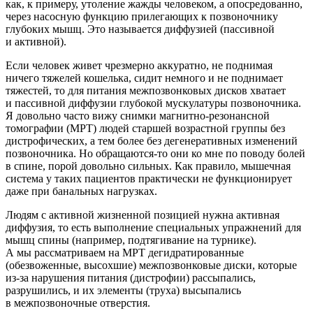
как, к примеру, утоление жажды человеком, а опосредованно,
через насосную функцию прилегающих к позвоночнику
глубоких мышц. Это называется диффузией (пассивной
и активной).
Если человек живет чрезмерно аккуратно, не поднимая
ничего тяжелей кошелька, сидит немного и не поднимает
тяжестей, то для питания межпозвонковых дисков хватает
и пассивной диффузии глубокой мускулатуры позвоночника.
Я довольно часто вижу снимки магнитно-резонансной
томографии (МРТ) людей старшей возрастной группы без
дистрофических, а тем более без дегенеративных изменений
позвоночника. Но обращаются-то они ко мне по поводу болей
в спине, порой довольно сильных. Как правило, мышечная
система у таких пациентов практически не функционирует
даже при банальных нагрузках.
Людям с активной жизненной позицией нужна активная
диффузия, то есть выполнение специальных упражнений для
мышц спины (например, подтягивание на турнике).
А мы рассматриваем на МРТ дегидратированные
(обезвоженные, высохшие) межпозвонковые диски, которые
из-за нарушения питания (дистрофии) рассыпались,
разрушились, и их элементы (труха) высыпались
в межпозвоночные отверстия.