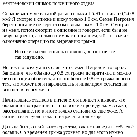
Рентгеновский снимок поясничного отдела
Спрашивает у меня какой размер грыжи L5-S1 написан 0,5-0,8
мм? Я смотрю в списке и вижу только 1,0 см. Семен Петрович
берет описание не веря глазам своим грыжа 1,0 см. Смотрит
на меня, потом смотрит в описание и говорит, если бы я не
видя пациента, а только снимок с описанием, я бы назначил
однозначно операцию по вырезанию грыжи.
Но если ты ещё стоишь и ходишь, значит не все
так запущено.
Не помню всех умных слов, что Семен Петрович говорил.
Запомнил, что обычно до 0,8 см грыжа не критична и можно
без операции обойтись, а то что больше 0,8 см грыжа опасна
тем, что может ноги парализовать и инвалидом остаться на
всю оставшуюся жизнь.
Начитавшись отзывов в интернете я пришел к выводу, что
большинство тратят деньги на всякие процедуры: массажи,
расстягивание, но в итоге только становится еще хуже. А
сотни тысяч рублей были потрачены только зря.
Дальше был долгий разговор о том, как не навредить себе ещё
больше. Со временем грыжа усохнет, но для этого нужно