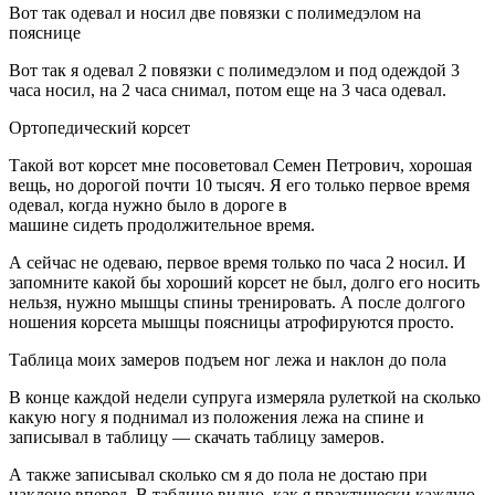
Вот так одевал и носил две повязки с полимедэлом на
пояснице
Вот так я одевал 2 повязки с полимедэлом и под одеждой 3
часа носил, на 2 часа снимал, потом еще на 3 часа одевал.
Ортопедический корсет
Такой вот корсет мне посоветовал Семен Петрович, хорошая
вещь, но дорогой почти 10 тысяч. Я его только первое время
одевал, когда нужно было в дороге в
машине сидеть продолжительное время.
А сейчас не одеваю, первое время только по часа 2 носил. И
запомните какой бы хороший корсет не был, долго его носить
нельзя, нужно мышцы спины тренировать. А после долгого
ношения корсета мышцы поясницы атрофируются просто.
Таблица моих замеров подъем ног лежа и наклон до пола
В конце каждой недели супруга измеряла рулеткой на сколько
какую ногу я поднимал из положения лежа на спине и
записывал в таблицу — скачать таблицу замеров.
А также записывал сколько см я до пола не достаю при
наклоне вперед. В таблице видно, как я практически каждую