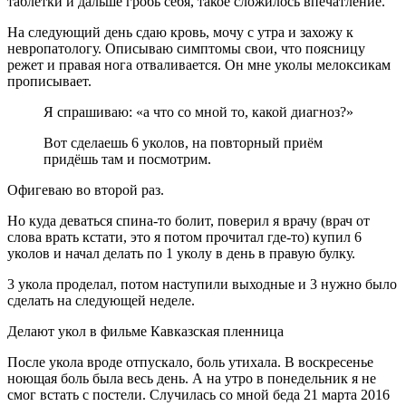
таблетки и дальше гробь себя, такое сложилось впечатление.
На следующий день сдаю кровь, мочу с утра и захожу к
невропатологу. Описываю симптомы свои, что поясницу
режет и правая нога отваливается. Он мне уколы мелоксикам
прописывает.
Я спрашиваю: «а что со мной то, какой диагноз?»
Вот сделаешь 6 уколов, на повторный приём
придёшь там и посмотрим.
Офигеваю во второй раз.
Но куда деваться спина-то болит, поверил я врачу (врач от
слова врать кстати, это я потом прочитал где-то) купил 6
уколов и начал делать по 1 уколу в день в правую булку.
3 укола проделал, потом наступили выходные и 3 нужно было
сделать на следующей неделе.
Делают укол в фильме Кавказская пленница
После укола вроде отпускало, боль утихала. В воскресенье
ноющая боль была весь день. А на утро в понедельник я не
смог встать с постели. Случилась со мной беда 21 марта 2016