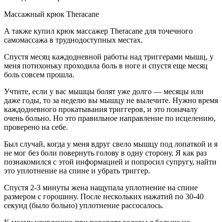
Массажный крюк Theracane
А также купил крюк массажер Theracane для точечного
самомассажа в труднодоступных местах.
Спустя месяц каждодневной работы над триггерами мышц, у
меня потихоньку проходила боль в ноге и спустя еще месяц
боль совсем прошла.
Учтите, если у вас мышцы болят уже долго — месяцы или
даже годы, то за неделю вы мышцу не вылечите. Нужно время
каждодневного прокатывания триггеров, и это поначалу
очень больно. Но это правильное направление по исцелению,
проверено на себе.
Был случай, когда у меня вдруг свело мышцу под лопаткой и я
не мог без боли повернуть голову в одну сторону. Я как раз
познакомился с этой информацией и попросил супругу, найти
это уплотнение на спине и убрать триггер.
Спустя 2-3 минуты жена нащупала уплотнение на спине
размером с горошину. После нескольких нажатий по 30-40
секунд (было больно) уплотнение рассосалось.