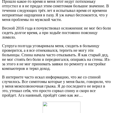
Прошло какое-то время и меня этот недуг потихоньку
отпустил и я не придал этим симптомам большое значение. В
течении следующих трёх лет я испытывал время от времени
неприятные ощущения в паху. Я уж начал беспокоится, что у
меня проблемы по мужской части.
Весной 2016 года я почувствовал осложнения: не мог без боли
сидеть долгое время, а при ходьбе постоянно поясницу
ломило.
Супруга полгода уговаривала меня, сходить в больницу
проверится, а я все отнекивался, терпеть не могу эти
больницы. Спина начала часто отказывать. Я как старый дед,
не мог стоять без боли и передвигался, опираясь на стены. Из-
за этого я не мог принимать заявки по ремонту и настройке
компьютеров и терял доход.
В интернете часто искал информацию, что же со спиной
случилось. Все симптомы которые у меня были, говорили, что
у меня межпозвоночная грыжа. Я до последнего не верил в
это, утешал себя, что просто сорвал спину и скоро все
пройдет. Ага наивный, пройдёт само как же…