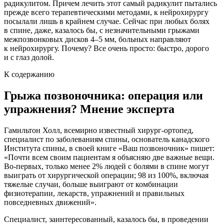
радикулитом. Причем лечить этот самый радикулит пытались
прежде всего терапевтическими методами, к нейрохирургу
посылали лишь в крайнем случае. Сейчас при любых болях
в спине, даже, казалось бы, с незначительными грыжами
межпозвонковых дисков 4–5 мм, больных направляют
к нейрохирургу. Почему? Все очень просто: быстро, дорого
и с глаз долой.
К содержанию
Грыжа позвоночника: операция или
упражнения? Мнение эксперта
Гамильтон Холл, всемирно известный хирург-ортопед,
специалист по заболеваниям спины, основатель канадского
Института спины, в своей книге «Ваш позвоночник» пишет:
«Почти всем своим пациентам я объясняю две важные вещи.
Во-первых, только менее 2% людей с болями в спине могут
выиграть от хирургической операции; 98 из 100%, включая
тяжелые случаи, больше выиграют от комбинации
физиотерапии, лекарств, упражнений и правильных
повседневных движений».
Специалист, заинтересованный, казалось бы, в проведении