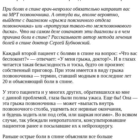
При болях в спине врач-невролог обязательно направит вас
на МРТ позвоночника. А оттуда вы, вполне вероятно,
выйдете с диагнозом «грыжа поясничного отдела
позвоночника» или «протрузия такого-то межпозвонкового
диска». Что на самом деле означают эти диагнозы и в чем
причина боли в спине? Рассказывает автор метода лечения
болей в спине доктор Сергей Бубновский.
Каждый второй пациент с болями в спине на вопрос: «Что вас
беспокоит?» — отвечает: «У меня грыжа, доктор!». И в глазах
читается такая безысходность и тоска, будто он произнес
собственный приговор. При этом имеется в виду грыжа
позвоночника — термин, ставший модным в последние лет
20 и объясняющий боли в спине.
У этого пациента и у многих других, обратившихся ко мне
с данной проблемой, глаза были полны ужаса. Еще бы! Она —
эта грыжа позвоночника — может «выпасть внутрь
позвоночного столба, ущемить все нервные окончания,
и будешь ходить или под себя, или шаркая ногами». Во всяком
случае, так убеждали невропатологи, консультировавшие
пациентов ранее и посылавшие их к нейрохирургу.
Раньше острые боли в спине объясняли все больше