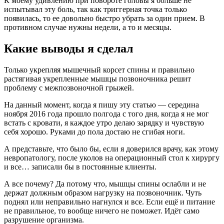
К моему удивлению при повороте головы я больше не
испытывал эту боль, так как триггерная точка только
появилась, то ее довольно быстро убрать за один прием. В
противном случае нужны недели, а то и месяцы.
Какие выводы я сделал
Только укрепляя мышечный корсет спины и правильно
растягивая укрепленные мышцы позвоночника решит
проблему с межпозвоночной грыжей.
На данный момент, когда я пишу эту статью — середина
ноября 2016 года прошло полгода с того дня, когда я не мог
встать с кровати, я каждое утро делаю зарядку и чувствую
себя хорошо. Руками до пола достаю не сгибая ноги.
А представьте, что было бы, если я доверился врачу, как этому
невропатологу, после уколов на операционный стол к хирургу
и все… записали бы в постоянные клиенты.
А все почему? Да потому что, мышцы спины ослабли и не
держат должным образом нагрузку на позвоночник. Чуть
поднял или неправильно нагнулся и все. Если ещё и питание
не правильное, то вообще ничего не поможет. Идёт само
разрушение организма.