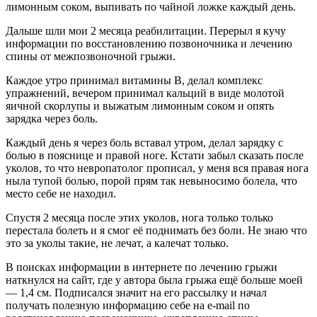
лимонным соком, выпивать по чайной ложке каждый день.
Дальше шли мои 2 месяца реабилитации. Перерыл я кучу
информации по восстановлению позвоночника и лечению
спины от межпозвоночной грыжи.
Каждое утро принимал витамины В, делал комплекс
упражнений, вечером принимал кальций в виде молотой
яичной скорлупы и выжатым лимонным соком и опять
зарядка через боль.
Каждый день я через боль вставал утром, делал зарядку с
болью в пояснице и правой ноге. Кстати забыл сказать после
уколов, то что невропатолог прописал, у меня вся правая нога
ныла тупой болью, порой прям так невыносимо болела, что
место себе не находил.
Спустя 2 месяца после этих уколов, нога только только
перестала болеть и я смог её поднимать без боли. Не знаю что
это за уколы такие, не лечат, а калечат только.
В поисках информации в интернете по лечению грыжи
наткнулся на сайт, где у автора была грыжа ещё больше моей
— 1,4 см. Подписался значит на его рассылку и начал
получать полезную информацию себе на e-mail по