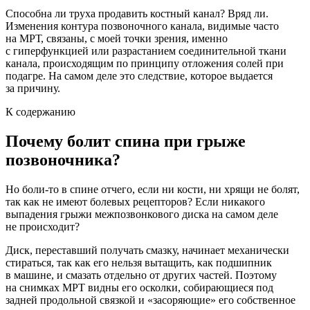
Способна ли труха продавить костный канал? Вряд ли.
Изменения контура позвоночного канала, видимые часто
на МРТ, связаны, с моей точки зрения, именно
с гиперфункцией или разрастанием соединительной ткани
канала, происходящим по принципу отложения солей при
подагре. На самом деле это следствие, которое выдается
за причину.
К содержанию
Почему болит спина при грыже
позвоночника?
Но боли-то в спине отчего, если ни кости, ни хрящи не болят,
так как не имеют болевых рецепторов? Если никакого
выпадения грыжи межпозвонкового диска на самом деле
не происходит?
Диск, переставший получать смазку, начинает механически
стираться, так как его нельзя вытащить, как подшипник
в машине, и смазать отдельно от других частей. Поэтому
на снимках МРТ видны его осколки, собирающиеся под
задней продольной связкой и «засоряющие» его собственное