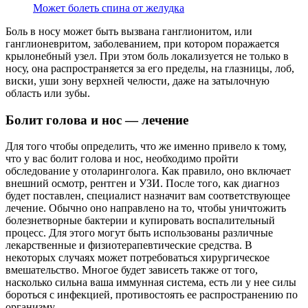
Может болеть спина от желудка
Боль в носу может быть вызвана ганглионитом, или
ганглионевритом, заболеванием, при котором поражается
крылонебный узел. При этом боль локализуется не только в
носу, она распространяется за его пределы, на глазницы, лоб,
виски, уши зону верхней челюсти, даже на затылочную
область или зубы.
Болит голова и нос — лечение
Для того чтобы определить, что же именно привело к тому,
что у вас болит голова и нос, необходимо пройти
обследование у отоларинголога. Как правило, оно включает
внешний осмотр, рентген и УЗИ. После того, как диагноз
будет поставлен, специалист назначит вам соответствующее
лечение. Обычно оно направлено на то, чтобы уничтожить
болезнетворные бактерии и купировать воспалительный
процесс. Для этого могут быть использованы различные
лекарственные и физиотерапевтические средства. В
некоторых случаях может потребоваться хирургическое
вмешательство. Многое будет зависеть также от того,
насколько сильна ваша иммунная система, есть ли у нее силы
бороться с инфекцией, противостоять ее распространению по
организму.