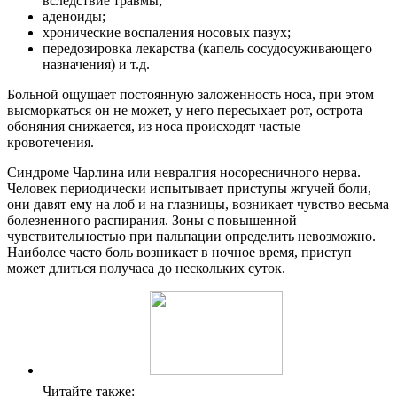
вследствие травмы;
аденоиды;
хронические воспаления носовых пазух;
передозировка лекарства (капель сосудосуживающего
назначения) и т.д.
Больной ощущает постоянную заложенность носа, при этом
высморкаться он не может, у него пересыхает рот, острота
обоняния снижается, из носа происходят частые
кровотечения.
Синдроме Чарлина или невралгия носоресничного нерва.
Человек периодически испытывает приступы жгучей боли,
они давят ему на лоб и на глазницы, возникает чувство весьма
болезненного распирания. Зоны с повышенной
чувствительностью при пальпации определить невозможно.
Наиболее часто боль возникает в ночное время, приступ
может длиться получаса до нескольких суток.
Читайте также: