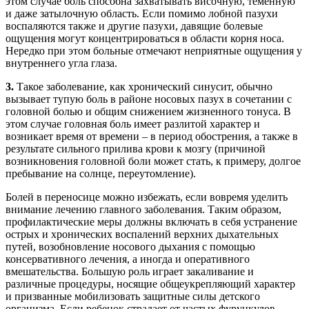
этом случае боль способна захватывать височную, теменную
и даже затылочную область. Если помимо лобной пазухи
воспаляются также и другие пазухи, давящие болевые
ощущения могут концентрироваться в области корня носа.
Нередко при этом больные отмечают неприятные ощущения у
внутреннего угла глаза.
3.
Такое заболевание, как хронический синусит, обычно
вызывает тупую боль в районе носовых пазух в сочетании с
головной болью и общим снижением жизненного тонуса. В
этом случае головная боль имеет разлитой характер и
возникает время от времени – в период обострения, а также в
результате сильного прилива крови к мозгу (причиной
возникновения головной боли может стать, к примеру, долгое
пребывание на солнце, переутомление).
Болей в переносице можно избежать, если вовремя уделить
внимание лечению главного заболевания. Таким образом,
профилактические меры должны включать в себя устранение
острых и хронических воспалений верхних дыхательных
путей, возобновление носового дыхания с помощью
консервативного лечения, а иногда и оперативного
вмешательства. Большую роль играет закаливание и
различные процедуры, носящие общеукрепляющий характер
и призванные мобилизовать защитные силы детского
организма. Если ребенок страдает от частых фурункулов,