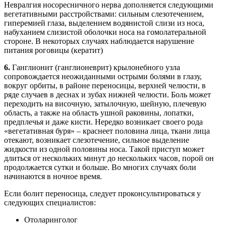
Невралгия носоресничного нерва дополняется следующими
вегетативными расстройствами: сильным слезотечением,
гиперемией глаза, выделением водянистой слизи из носа,
набуханием слизистой оболочки носа на гомолатеральной
стороне. В некоторых случаях наблюдается нарушение
питания роговицы (кератит)
6.
Ганглионит (ганглионеврит) крылонебного узла
сопровождается неожиданными острыми болями в глазу,
вокруг орбиты, в районе переносицы, верхней челюсти, в
ряде случаев в деснах и зубах нижней челюсти. Боль может
переходить на височную, затылочную, шейную, плечевую
область, а также на область ушной раковины, лопатки,
предплечья и даже кисти. Нередко возникает своего рода
«вегетативная буря» – краснеет половина лица, ткани лица
отекают, возникает слезотечение, сильное выделение
жидкости из одной половины носа. Такой приступ может
длиться от нескольких минут до нескольких часов, порой он
продолжается сутки и больше. Во многих случаях боли
начинаются в ночное время.
Если болит переносица, следует проконсультироваться у
следующих специалистов:
Отоларинголог