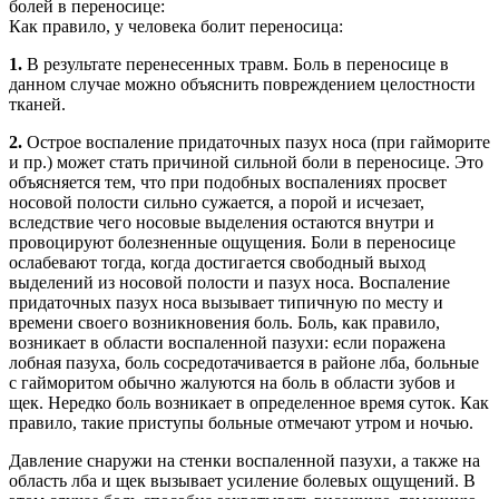
болей в переносице:
Как правило, у человека болит переносица:
1.
В результате перенесенных травм. Боль в переносице в
данном случае можно объяснить повреждением целостности
тканей.
2.
Острое воспаление придаточных пазух носа (при гайморите
и пр.) может стать причиной сильной боли в переносице. Это
объясняется тем, что при подобных воспалениях просвет
носовой полости сильно сужается, а порой и исчезает,
вследствие чего носовые выделения остаются внутри и
провоцируют болезненные ощущения. Боли в переносице
ослабевают тогда, когда достигается свободный выход
выделений из носовой полости и пазух носа. Воспаление
придаточных пазух носа вызывает типичную по месту и
времени своего возникновения боль. Боль, как правило,
возникает в области воспаленной пазухи: если поражена
лобная пазуха, боль сосредотачивается в районе лба, больные
с гайморитом обычно жалуются на боль в области зубов и
щек. Нередко боль возникает в определенное время суток. Как
правило, такие приступы больные отмечают утром и ночью.
Давление снаружи на стенки воспаленной пазухи, а также на
область лба и щек вызывает усиление болевых ощущений. В