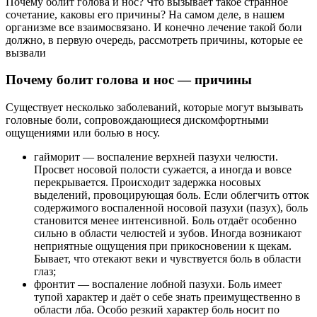
Почему болит голова и нос? Что вызывает такое странное
сочетание, каковы его причины? На самом деле, в нашем
организме все взаимосвязано. И конечно лечение такой боли
должно, в первую очередь, рассмотреть причины, которые ее
вызвали
Почему болит голова и нос — причины
Существует несколько заболеваний, которые могут вызывать
головные боли, сопровождающиеся дискомфортными
ощущениями или болью в носу.
гайморит — воспаление верхней пазухи челюсти.
Просвет носовой полости сужается, а иногда и вовсе
перекрывается. Происходит задержка носовых
выделений, провоцирующая боль. Если облегчить отток
содержимого воспаленной носовой пазухи (пазух), боль
становится менее интенсивной. Боль отдаёт особенно
сильно в области челюстей и зубов. Иногда возникают
неприятные ощущения при прикосновении к щекам.
Бывает, что отекают веки и чувствуется боль в области
глаз;
фронтит — воспаление лобной пазухи. Боль имеет
тупой характер и даёт о себе знать преимущественно в
области лба. Особо резкий характер боль носит по