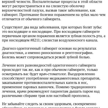
верхней челюсти. Воспалительные процессы в этой области
могут распространиться и на слизистую оболочку
верхнечелюстной пазухи, вызвав такое заболевание, как
гайморит. Протекание болезни поражением на зубах мало чем
отличается от обычного гайморита.
Существуют два вида заболевания, при которых болят зубы:
это восходящие и нисходящие. При восходящем гайморите
первичным органом поражения является зубная полость рта, а
при нисходящем #8211; слизистая воздухоносного канала.
Диагноз одонтогенный гайморит основан на результатах
диагностики, а именно риноскопии и рентгенографии.
Болезнь может сопровождаться резкой зубной болью.
Лечение всех разновидностей одонтогенного гайморита
происходит так же, как и при обычном гайморите, только
осматривать вас будет врач-стоматолог. Выздоровлению
способствуют употребление медикаментозных препаратов,
закапывание противовоспалительных капель в нос,
применение паровых ванночек. Помимо традиционного
лечения, врачи рекомендуют пациентам дышать паром над
различными сборами трав или настойкой прополиса.
Не забывайте следить за своим здоровьем, своевременно