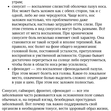
утрам;
синусит — воспаление слизистой оболочки пазух носа.
Нос может быть заложен как с обеих сторон, так и с
одной, либо же они чередуются. Чаще всего, нос
заложен настолько, что проблематично даже
высморкаться, настолько затруднён оттёк слизи. При
этом степень и вид синусита могут быть разными. Всё
зависит от места воспаления. При хроническом
синусите боль несколько изменяет свой характер. Она
становится не такой острой и вполне терпимой. Как
правило, нос болит на фоне общего недомогания:
головной боли, постоянной усталости, притупления
восприятия и умственной активности. Однако бывает
достаточно перегреться на солнце либо переутомиться,
чтобы боли в области носа резко усилились;
сфеноидит — это воспаление сфеноидальной пазухи.
При этом может болеть вся голова. Какое-то локальное
место, охваченное болью выделить сложно: отдаёт даже
в уши и шею. При этом нос заложен полностью.
Синусит, гайморит, фронтит, сфеноидит — все эти
заболевания часто развиваются как осложнения поле самых
обычных и, на первый взгляд, безобидных простудных
заболеваний. Вот почему так важно поддерживать свой
организм в необходимом тонусе, вести здоровый образ жизни,