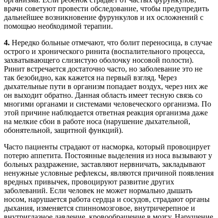
врачи советуют провести обследование, чтобы предупредить
дальнейшее возникновение фурункулов и их осложнений с
помощью необходимой терапии.
4.
Нередко больные отмечают, что болит переносица, в случае
острого и хронического ринита (воспалительного процесса,
захватывающего слизистую оболочку носовой полости).
Ринит встречается достаточно часто, но заболевание это не
так безобидно, как кажется на первый взгляд. Через
дыхательные пути в организм попадает воздух, через них же
он выходит обратно. Данная область имеет тесную связь со
многими органами и системами человеческого организма. По
этой причине наблюдается ответная реакция организма даже
на мелкие сбои в работе носа (нарушение дыхательной,
обонятельной, защитной функций).
Часто пациенты страдают от насморка, который провоцирует
потерю аппетита. Постоянные выделения из носа вызывают у
больных раздражение, заставляют нервничать, закладывают
ненужные условные рефлексы, являются причиной появления
вредных привычек, провоцируют развитие других
заболеваний. Если человек не может нормально дышать
носом, нарушается работа сердца и сосудов, страдают органы
дыхания, изменяется спинномозговое, внутричерепное и
внутриглазное давление, кровообращение в мозгу. Нарушение