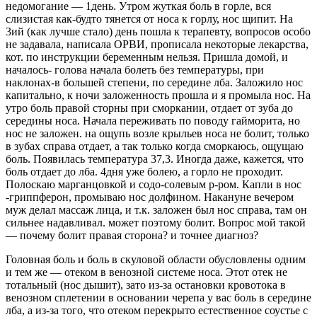
недомогание — 1день. Утром жуткая боль в горле, вся
слизистая как-будто тянется от носа к горлу, нос щипит. На
3ий (как лучше стало) день пошла к терапевту, вопросов особо
не задавала, написала ОРВИ, прописала некоторые лекарства,
кот. по инструкции беременным нельзя. Пришла домой, и
началось- голова начала болеть без температуры, при
наклонах-в большей степени, по середине лба. Заложило нос
капитально, к ночи заложенность прошла и я промыла нос. На
утро боль правой сторны при сморкании, отдает от зуба до
середины носа. Начала переживать по поводу гайморита, но
нос не заложен. на ощупь возле крыльев носа не болит, только
в зубах справа отдает, а так только когда сморкаюсь, ощущаю
боль. Появилась температура 37,3. Иногда даже, кажется, что
боль отдает до лба. 4дня уже болею, а горло не проходит.
Полоскаю марганцовкой и содо-солевым р-ром. Капли в нос
-гриппферон, промываю нос долфином. Накануне вечером
муж делал массаж лица, и т.к. заложен был нос справа, там он
сильнее надавливал. может поэтому болит. Вопрос мой такой
— почему болит правая сторона? и точнее диагноз?
Головная боль и боль в скуловой области обусловлены одним
и тем же — отеком в венозной системе носа. Этот отек не
тотальный (нос дышит), зато из-за остановки кровотока в
венозном сплетении в основании черепа у вас боль в середине
лба, а из-за того, что отеком перекрыто естественное соустье с