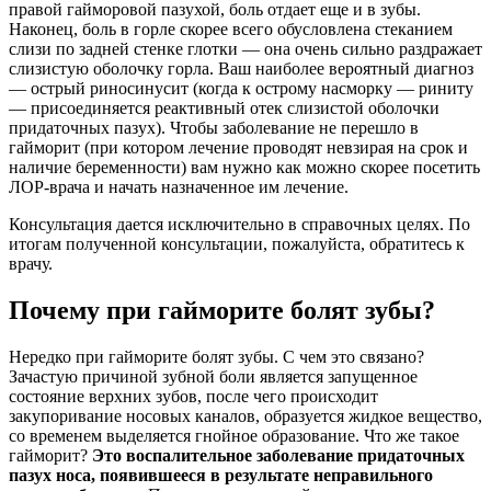
правой гайморовой пазухой, боль отдает еще и в зубы.
Наконец, боль в горле скорее всего обусловлена стеканием
слизи по задней стенке глотки — она очень сильно раздражает
слизистую оболочку горла. Ваш наиболее вероятный диагноз
— острый риносинусит (когда к острому насморку — риниту
— присоединяется реактивный отек слизистой оболочки
придаточных пазух). Чтобы заболевание не перешло в
гайморит (при котором лечение проводят невзирая на срок и
наличие беременности) вам нужно как можно скорее посетить
ЛОР-врача и начать назначенное им лечение.
Консультация дается исключительно в справочных целях. По
итогам полученной консультации, пожалуйста, обратитесь к
врачу.
Почему при гайморите болят зубы?
Нередко при гайморите болят зубы. С чем это связано?
Зачастую причиной зубной боли является запущенное
состояние верхних зубов, после чего происходит
закупоривание носовых каналов, образуется жидкое вещество,
со временем выделяется гнойное образование. Что же такое
гайморит?
Это воспалительное заболевание придаточных
пазух носа, появившееся в результате неправильного