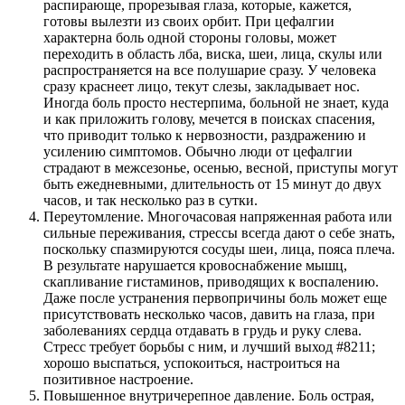
распирающе, прорезывая глаза, которые, кажется,
готовы вылезти из своих орбит. При цефалгии
характерна боль одной стороны головы, может
переходить в область лба, виска, шеи, лица, скулы или
распространяется на все полушарие сразу. У человека
сразу краснеет лицо, текут слезы, закладывает нос.
Иногда боль просто нестерпима, больной не знает, куда
и как приложить голову, мечется в поисках спасения,
что приводит только к нервозности, раздражению и
усилению симптомов. Обычно люди от цефалгии
страдают в межсезонье, осенью, весной, приступы могут
быть ежедневными, длительность от 15 минут до двух
часов, и так несколько раз в сутки.
Переутомление. Многочасовая напряженная работа или
сильные переживания, стрессы всегда дают о себе знать,
поскольку спазмируются сосуды шеи, лица, пояса плеча.
В результате нарушается кровоснабжение мышц,
скапливание гистаминов, приводящих к воспалению.
Даже после устранения первопричины боль может еще
присутствовать несколько часов, давить на глаза, при
заболеваниях сердца отдавать в грудь и руку слева.
Стресс требует борьбы с ним, и лучший выход #8211;
хорошо выспаться, успокоиться, настроиться на
позитивное настроение.
Повышенное внутричерепное давление. Боль острая,