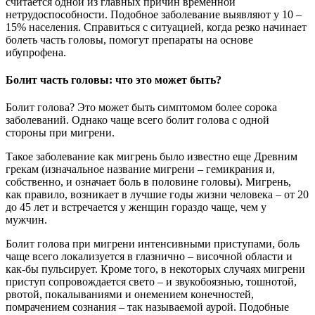
считается одной из главных причин временной
нетрудоспособности. Подобное заболевание выявляют у 10 –
15% населения. Справиться с ситуацией, когда резко начинает
болеть часть головы, помогут препараты на основе
ибупрофена.
Болит часть головы: что это может быть?
Болит голова? Это может быть симптомом более сорока
заболеваний. Однако чаще всего болит голова с одной
стороны при мигрени.
Такое заболевание как мигрень было известно еще Древним
грекам (изначальное название мигрени – гемикрания и,
собственно, и означает боль в половине головы). Мигрень,
как правило, возникает в лучшие годы жизни человека – от 20
до 45 лет и встречается у женщин гораздо чаще, чем у
мужчин.
Болит голова при мигрени интенсивными приступами, боль
чаще всего локализуется в глазнично – височной области и
как-бы пульсирует. Кроме того, в некоторых случаях мигрени
приступ сопровождается свето – и звукобоязнью, тошнотой,
рвотой, покалываниями и онемением конечностей,
помрачением сознания – так называемой аурой. Подобные