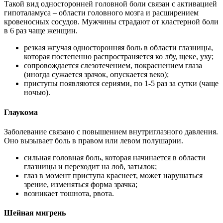
Такой вид односторонней головной боли связан с активацией
гипоталамуса – области головного мозга и расширением
кровеносных сосудов. Мужчины страдают от кластерной боли
в 6 раз чаще женщин.
резкая жгучая односторонняя боль в области глазницы,
которая постепенно распространяется ко лбу, щеке, уху;
сопровождается слезотечением, покраснением глаза
(иногда сужается зрачок, опускается веко);
приступы появляются сериями, по 1-5 раз за сутки (чаще
ночью).
Глаукома
Заболевание связано с повышением внутриглазного давления.
Оно вызывает боль в правом или левом полушарии.
сильная головная боль, которая начинается в области
глазницы и переходит на лоб, затылок;
глаз в момент приступа краснеет, может нарушаться
зрение, изменяться форма зрачка;
возникает тошнота, рвота.
Шейная мигрень