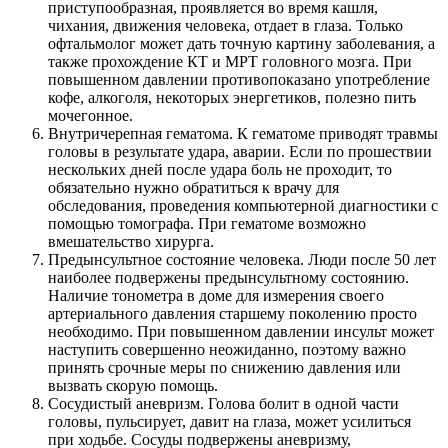
приступообразная, проявляется во время кашля,
чихания, движения человека, отдает в глаза. Только
офтальмолог может дать точную картину заболевания, а
также прохождение КТ и МРТ головного мозга. При
повышенном давлении противопоказано употребление
кофе, алкоголя, некоторых энергетиков, полезно пить
мочегонное.
Внутричерепная гематома. К гематоме приводят травмы
головы в результате удара, аварии. Если по прошествии
нескольких дней после удара боль не проходит, то
обязательно нужно обратиться к врачу для
обследования, проведения компьютерной диагностики с
помощью томографа. При гематоме возможно
вмешательство хирурга.
Предынсультное состояние человека. Люди после 50 лет
наиболее подвержены предынсультному состоянию.
Наличие тонометра в доме для измерения своего
артериального давления старшему поколению просто
необходимо. При повышенном давлении инсульт может
наступить совершенно неожиданно, поэтому важно
принять срочные меры по снижению давления или
вызвать скорую помощь.
Сосудистый аневризм. Голова болит в одной части
головы, пульсирует, давит на глаза, может усилиться
при ходьбе. Сосуды подвержены аневризму,