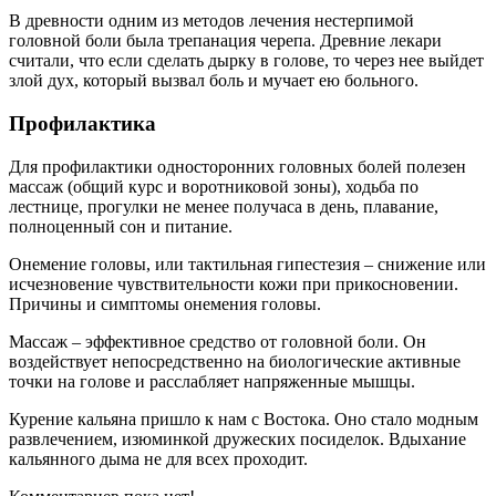
В древности одним из методов лечения нестерпимой
головной боли была трепанация черепа. Древние лекари
считали, что если сделать дырку в голове, то через нее выйдет
злой дух, который вызвал боль и мучает ею больного.
Профилактика
Для профилактики односторонних головных болей полезен
массаж (общий курс и воротниковой зоны), ходьба по
лестнице, прогулки не менее получаса в день, плавание,
полноценный сон и питание.
Онемение головы, или тактильная гипестезия – снижение или
исчезновение чувствительности кожи при прикосновении.
Причины и симптомы онемения головы.
Массаж – эффективное средство от головной боли. Он
воздействует непосредственно на биологические активные
точки на голове и расслабляет напряженные мышцы.
Курение кальяна пришло к нам с Востока. Оно стало модным
развлечением, изюминкой дружеских посиделок. Вдыхание
кальянного дыма не для всех проходит.