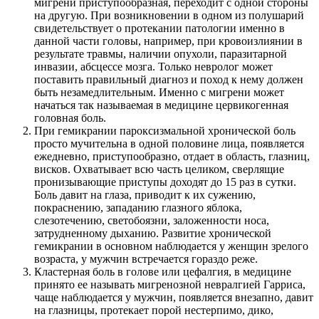
мигрени приступообразная, переходит с одной стороны
на другую. При возникновении в одном из полушарий
свидетельствует о протекании патологии именно в
данной части головы, например, при кровоизлиянии в
результате травмы, наличии опухоли, паразитарной
инвазии, абсцессе мозга. Только невролог может
поставить правильный диагноз и поход к нему должен
быть незамедлительным. Именно с мигрени может
начаться так называемая в медицине цервикогенная
головная боль.
При гемикрании пароксизмальной хронической боль
просто мучительна в одной половине лица, появляется
ежедневно, приступообразно, отдает в область, глазниц,
висков. Охватывает всю часть целиком, сверлящие
пронизывающие приступы доходят до 15 раз в сутки.
Боль давит на глаза, приводит к их сужению,
покраснению, западанию глазного яблока,
слезотечению, светобоязни, заложенности носа,
затрудненному дыханию. Развитие хронической
гемикрании в основном наблюдается у женщин зрелого
возраста, у мужчин встречается гораздо реже.
Кластерная боль в голове или цефалгия, в медицине
принято ее называть мигренозной невралгией Гарриса,
чаще наблюдается у мужчин, появляется внезапно, давит
на глазницы, протекает порой нестерпимо, дико,