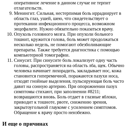
оперативное лечение в данном случае не терпит
отлагательств.
Менингит. Сильная, нестерпимая боль иррадиирует в
область глаз, ушей, шею, что свидетельствует о
протекании инфекционного процесса, возможном
энцефалите. Нужно обязательно показаться врачу.
Опухоль головного мозга. При опухоли больного
тошнит, кружится голова, боль может продолжаться
несколько недель, не помогают обезболивающие
препараты. Также требуется диагностика с помощью
компьютерной томографии.
Синусит. При синусите боль локализует одну часть
головы, распространяется на область лба, щек. Обычно
человека начинает лихорадить, закладывает нос, кожа
становится гиперемичной, поражаются пазухи носа,
отходят гнойные выделения, пульсирующая боль часто
давит на сонную артерию. При опорожнении пазух
симптомы стихают, при заполнении #8211;
возвращаются вновь. Боль отдает в глазные яблоки,
приводит к тошноте, рвоте, снижению зрения,
закрытоугольной глаукоме с усилением симптомов.
Обращение к врачу просто неизбежно.
И еще о причинах