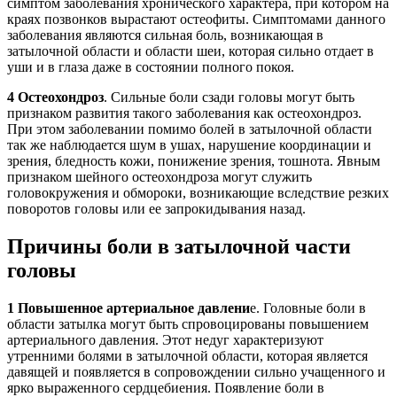
симптом заболевания хронического характера, при котором на
краях позвонков вырастают остеофиты. Симптомами данного
заболевания являются сильная боль, возникающая в
затылочной области и области шеи, которая сильно отдает в
уши и в глаза даже в состоянии полного покоя.
4
Остеохондроз
. Сильные боли сзади головы могут быть
признаком развития такого заболевания как остеохондроз.
При этом заболевании помимо болей в затылочной области
так же наблюдается шум в ушах, нарушение координации и
зрения, бледность кожи, понижение зрения, тошнота. Явным
признаком шейного остеохондроза могут служить
головокружения и обмороки, возникающие вследствие резких
поворотов головы или ее запрокидывания назад.
Причины боли в затылочной части
головы
1
Повышенное артериальное давлени
е. Головные боли в
области затылка могут быть спровоцированы повышением
артериального давления. Этот недуг характеризуют
утренними болями в затылочной области, которая является
давящей и появляется в сопровождении сильно учащенного и
ярко выраженного сердцебиения. Появление боли в