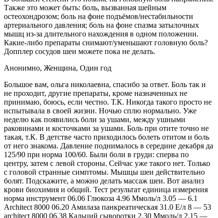
Также это может быть: боль, вызванная шейным
остеохондрозом; боль на фоне подъёмов/нестабильности
артериального давления; боль на фоне спазма затылочных
мышц из-за длительного нахождения в одном положении.
Какие-либо препараты снимают/уменьшают головную боль?
Допплер сосудов шеи можете пока не делать.
Анонимно, Женщина, Один год
Большое вам, ольга николаевна, спасибо за ответ. Боль так и
не проходит, другие препараты, кроме назначенных не
принимаю, боюсь, если честно. Т.К. Никогда такого просто не
испытывала в своей жизни. Ночью сплю нормально. Уже
неделю как появились боли за ушами, между ушными
раковинами и косточками за ушами. Боль при отите точно не
такая, т.К. В детстве часто приходилось болеть отитом и боль
от него знакома. Давление поднималось в середине декабря да
125/90 при норма 100/60. Были боли в груди: сперва по
центру, затем с левой стороны. Сейчас уже такого нет. Только
с головой странные симптомы. Мышцы шеи действительно
болят. Подскажите, а можно делать массаж шеи. Вот анализ
крови биохимия и общий. Тест результат единица измерения
норма инструмент 06.06 Глюкоза 4.96 Ммоль/л 3.05 — 6.1
Architect 8000 06.20 Амилаза панкреатическая 31.0 Е/л 8 — 53
architect 8000 06.38 Кальций сыворотки 2.30 Ммоль/л 2.15 —