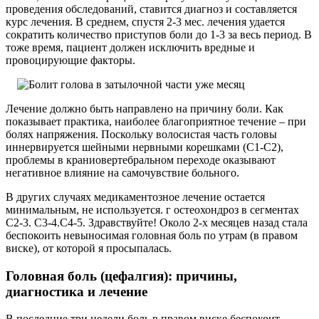
проведения обследований, ставится диагноз и составляется
курс лечения. В среднем, спустя 2-3 мес. лечения удается
сократить количество приступов боли до 1-3 за весь период. В
тоже время, пациент должен исключить вредные и
провоцирующие факторы.
Лечение должно быть направлено на причину боли. Как
показывает практика, наиболее благоприятное течение – при
болях напряжения. Поскольку волосистая часть головы
иннервируется шейными нервными корешками (С1-С2),
проблемы в краниовертебральном переходе оказывают
негативное влияние на самочувствие больного.
В других случаях медикаментозное лечение остается
минимальным, не используется. г остеохондроз в сегментах
C2-3. C3-4.C4-5. Здравствуйте! Около 2-х месяцев назад стала
беспокоить невыносимая головная боль по утрам (в правом
виске), от которой я просыпалась.
Головная боль (цефалгия): причины,
диагностика и лечение
В последние три недели боль в правом виске беспокоит