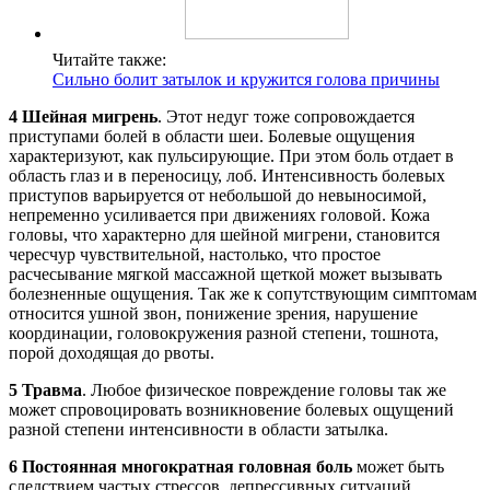
Читайте также:
Сильно болит затылок и кружится голова причины
4
Шейная мигрень
. Этот недуг тоже сопровождается
приступами болей в области шеи. Болевые ощущения
характеризуют, как пульсирующие. При этом боль отдает в
область глаз и в переносицу, лоб. Интенсивность болевых
приступов варьируется от небольшой до невыносимой,
непременно усиливается при движениях головой. Кожа
головы, что характерно для шейной мигрени, становится
чересчур чувствительной, настолько, что простое
расчесывание мягкой массажной щеткой может вызывать
болезненные ощущения. Так же к сопутствующим симптомам
относится ушной звон, понижение зрения, нарушение
координации, головокружения разной степени, тошнота,
порой доходящая до рвоты.
5
Травма
. Любое физическое повреждение головы так же
может спровоцировать возникновение болевых ощущений
разной степени интенсивности в области затылка.
6
Постоянная многократная головная боль
может быть
следствием частых стрессов, депрессивных ситуаций.