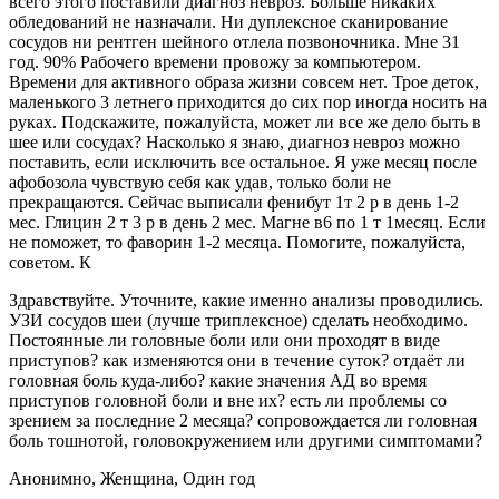
всего этого поставили диагноз невроз. Больше никаких
обледований не назначали. Ни дуплексное сканирование
сосудов ни рентген шейного отлела позвоночника. Мне 31
год. 90% Рабочего времени провожу за компьютером.
Времени для активного образа жизни совсем нет. Трое деток,
маленького 3 летнего приходится до сих пор иногда носить на
руках. Подскажите, пожалуйста, может ли все же дело быть в
шее или сосудах? Насколько я знаю, диагноз невроз можно
поставить, если исключить все остальное. Я уже месяц после
афобозола чувствую себя как удав, только боли не
прекращаются. Сейчас выписали фенибут 1т 2 р в день 1-2
мес. Глицин 2 т 3 р в день 2 мес. Магне в6 по 1 т 1месяц. Если
не поможет, то фаворин 1-2 месяца. Помогите, пожалуйста,
советом. К
Здравствуйте. Уточните, какие именно анализы проводились.
УЗИ сосудов шеи (лучше триплексное) сделать необходимо.
Постоянные ли головные боли или они проходят в виде
приступов? как изменяются они в течение суток? отдаёт ли
головная боль куда-либо? какие значения АД во время
приступов головной боли и вне их? есть ли проблемы со
зрением за последние 2 месяца? сопровождается ли головная
боль тошнотой, головокружением или другими симптомами?
Анонимно, Женщина, Один год