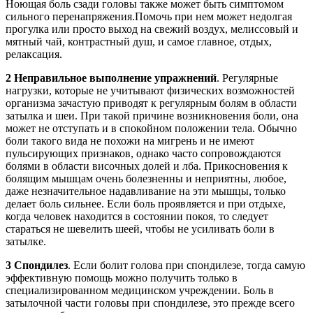
Ноющая боль сзади головы также может быть симптомом
сильного перенапряжения.Помочь при нем может недолгая
прогулка или просто выход на свежий воздух, мелиссовый и
мятный чай, контрастный душ, и самое главное, отдых,
релаксация.
2
Неправильное выполнение упражнений
. Регулярные
нагрузки, которые не учитывают физических возможностей
организма зачастую приводят к регулярным болям в области
затылка и шеи. При такой причине возникновения боли, она
может не отступать и в спокойном положении тела. Обычно
боли такого вида не похожи на мигрень и не имеют
пульсирующих признаков, однако часто сопровождаются
болями в области височных долей и лба. Прикосновения к
болящим мышцам очень болезненны и неприятны, любое,
даже незначительное надавливание на эти мышцы, только
делает боль сильнее. Если боль проявляется и при отдыхе,
когда человек находится в состоянии покоя, то следует
стараться не шевелить шеей, чтобы не усиливать боли в
затылке.
3
Спондилез
. Если болит голова при спондилезе, тогда самую
эффективную помощь можно получить только в
специализированном медицинском учреждении. Боль в
затылочной части головы при спондилезе, это прежде всего