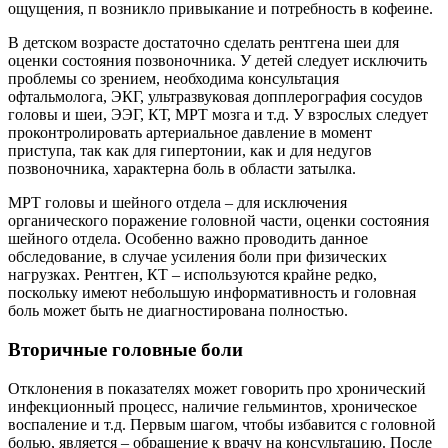
ощущения, п возникло привыкание и потребность в кофеине.
В детском возрасте достаточно сделать рентгена шеи для
оценки состояния позвоночника. У детей следует исключить
проблемы со зрением, необходима консультация
офтальмолога, ЭКГ, ультразвуковая допплерография сосудов
головы и шеи, ЭЭГ, КТ, МРТ мозга и т.д. У взрослых следует
проконтролировать артериальное давление в момент
приступа, так как для гипертонии, как и для недугов
позвоночника, характерна боль в области затылка.
МРТ головы и шейного отдела – для исключения
органического поражение головной части, оценки состояния
шейного отдела. Особенно важно проводить данное
обследование, в случае усиления боли при физических
нагрузках. Рентген, КТ – используются крайне редко,
поскольку имеют небольшую информативность и головная
боль может быть не диагностирована полностью.
Вторичные головные боли
Отклонения в показателях может говорить про хронический
инфекционный процесс, наличие гельминтов, хроническое
воспаление и т.д. Первым шагом, чтобы избавится с головной
болью, является – обращение к врачу на консультацию. После