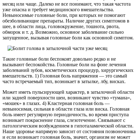
месяц или чаще. Далеко не все понимают, что такая частота
уже опасна и требует медицинского вмешательства.
Невыносимые головные боли, при которых не помогают
обезболивающие препараты. Наличие других симптомов в
шее, в области лица, головокружение, тошнота, рвота,
обморок и т. д. Возможно, основное заболевание сильно
запущенное, вызывая головные боли как основной симптом.
Такие головные боли беспокоят довольно редко и не
вызывают беспокойства. Головные боли на фоне лечения
заболеваний зубов, косметических процедур, хирургических
вмешательств. 1) Головная боль напряжения — это самый
часто встречаемый тип, возникает в затылке, лбу, висках.
Может иметь пульсирующей характер, в затылочной области
или задней поверхности шеи, возникают чувство «тумана»,
«мошек» в глазах. 4) Кластерная головная боль —
невыносимая, сильная в области глаза или виска. Головная
боль имеет регулярную периодичность, во время приступа
возникает покраснение глаза, слезотечение. Связывают с
патологическим возбуждением в гипоталамической области.
Наше здоровье напрямую зависит от состояния позвоночника
и если возникает головная боль, значит, организм не может