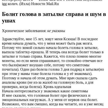
igg колич. (Ихла) Новости Mail.Ru
Болит голова в затылке справа и шум в
ушах
Хронические заболевания:
не указаны
Здравствуйте, мне 15 лет, зовут меня Ксюша! В последнее
время начала думать, что у меня может быть рак мозга.
Потому что зимой сильно начала болеть голова в затылке,
выпила таблетку-прошла. И теперь она всегда болит только в
затылке и только справа. Кажется, что плохо помню многие
монеты, но если меня спрашивают, то спокойно отвечаю все
что было(может внушаю себе, потому что симптомы
почитала). Один раз болела голова 3 дня подряд в затылке(но
при этом у мамы тоже болела голова и у её знакомых).
Поэтому и начала об этом думать. Мне врач сказала сдать
анализы крови (не из-за жалоб на головную боль, а для
проверки, когда болела). Кровь идеальная
Начала интересоваться у знакомых какие симптомы
И мне сказали, что головная болит при физических и
эмоциональных нагрузках. А у меня от нервов она болит.
Возможно, что вам смешно, когда вы читаете, но я уже месяц