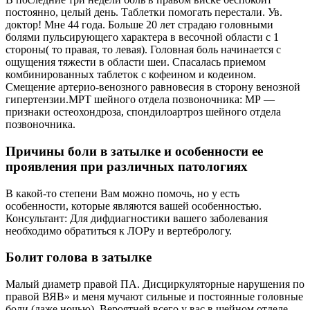
постоянно, целый день. Таблетки помогать перестали. Ув.
доктор! Мне 44 года. Больше 20 лет страдаю головными
болями пульсирующего характера в весочной области с 1
стороны( то правая, то левая). Головная боль начинается с
ощущения тяжести в области шеи. Спасалась приемом
комбинированных таблеток с кофеином и кодеином.
Смещение артерио-венозного равновесия в сторону венозной
гипертензии.МРТ шейного отдела позвоночника: МР —
признаки остеохондроза, спондилоартроз шейного отдела
позвоночника.
Причины боли в затылке и особенности ее
проявления при различных патологиях
В какой-то степени Вам можно помочь, но у есть
особенности, которые являются вашей особенностью.
Консультант: Для дифдиагностики вашего заболевания
необходимо обратиться к ЛОРу и вертебрологу.
Болит голова в затылке
Малый диаметр правой ПА. Дисциркуляторные нарушения по
правой ВЯВ» и меня мучают сильные и постоянные головные
боли (даже ночью). Вероятней всего у вас в шейном отделе