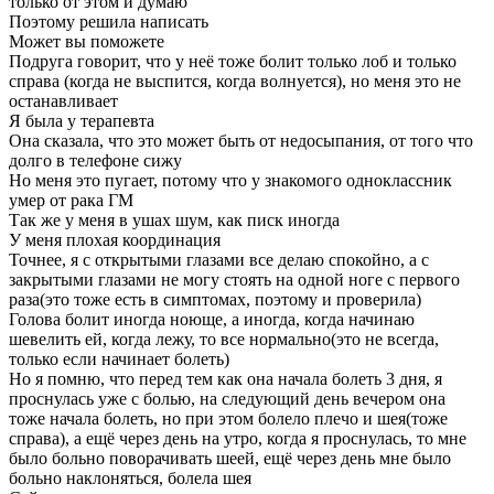
только от этом и думаю
Поэтому решила написать
Может вы поможете
Подруга говорит, что у неё тоже болит только лоб и только
справа (когда не выспится, когда волнуется), но меня это не
останавливает
Я была у терапевта
Она сказала, что это может быть от недосыпания, от того что
долго в телефоне сижу
Но меня это пугает, потому что у знакомого одноклассник
умер от рака ГМ
Так же у меня в ушах шум, как писк иногда
У меня плохая координация
Точнее, я с открытыми глазами все делаю спокойно, а с
закрытыми глазами не могу стоять на одной ноге с первого
раза(это тоже есть в симптомах, поэтому и проверила)
Голова болит иногда ноюще, а иногда, когда начинаю
шевелить ей, когда лежу, то все нормально(это не всегда,
только если начинает болеть)
Но я помню, что перед тем как она начала болеть 3 дня, я
проснулась уже с болью, на следующий день вечером она
тоже начала болеть, но при этом болело плечо и шея(тоже
справа), а ещё через день на утро, когда я проснулась, то мне
было больно поворачивать шеей, ещё через день мне было
больно наклоняться, болела шея