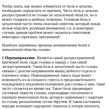
Чтобы знать, как можно избавиться от боли в затылке,
необходимо определить ее причину. Часто боль в затылке
распространяется не только по затылочной области, но и
может отдавать в шейные позвонки. Головная боль в
затылочной части очень опасный симптом, который никак
нельзя обделять должным вниманием, т.к. в некоторых
случаях данная проблем может оказаться симптомом
некоторых серьезных заболеваний.
Наиболее вероятные причины возникновения болей в
затылочной области головы:
1
Перенапряжение
. Является самой распространенной
причиной боли сзади головы и наряду с тем самой
легкоустранимой. Такая боль в затылочной части головы
связана с долгим напряжением мышц шейного отдела и
плечевого пояса. Перенапряжение такого вида может
возникнуть из-за сильного стресса и продолжительного
нахождения в неудобном положении для головы и шеи, такое
часто случается во время сна. Такие боли предвещают
состояние тяжести головы, переходящее постепенно в
ноющую монотонную боль, которую сравнивают с надетым
на голову раскаленным тугим обручем. В таком состоянии
нередко возникает ощущение тошноты и потери аппетита.