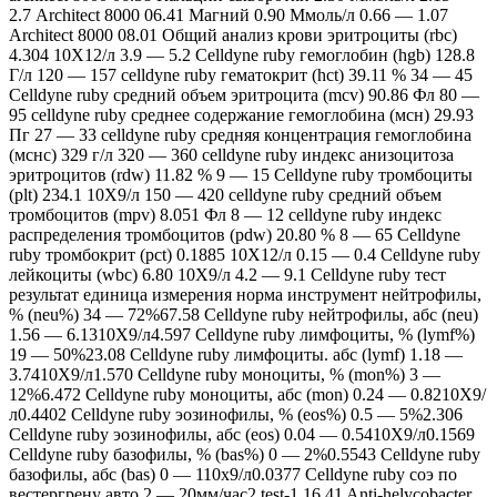
2.7 Architect 8000 06.41 Магний 0.90 Ммоль/л 0.66 — 1.07
Architect 8000 08.01 Общий анализ крови эритроциты (rbc)
4.304 10Х12/л 3.9 — 5.2 Celldyne ruby гемоглобин (hgb) 128.8
Г/л 120 — 157 celldyne ruby гематокрит (hct) 39.11 % 34 — 45
Celldyne ruby средний объем эритроцита (mcv) 90.86 Фл 80 —
95 celldyne ruby среднее содержание гемоглобина (мсн) 29.93
Пг 27 — 33 celldyne ruby средняя концентрация гемоглобина
(мснс) 329 г/л 320 — 360 celldyne ruby индекс анизоцитоза
эритроцитов (rdw) 11.82 % 9 — 15 Celldyne ruby тромбоциты
(plt) 234.1 10Х9/л 150 — 420 celldyne ruby средний объем
тромбоцитов (mpv) 8.051 Фл 8 — 12 celldyne ruby индекс
распределения тромбоцитов (pdw) 20.80 % 8 — 65 Celldyne
ruby тромбокрит (pct) 0.1885 10Х12/л 0.15 — 0.4 Celldyne ruby
лейкоциты (wbc) 6.80 10Х9/л 4.2 — 9.1 Celldyne ruby тест
результат единица измерения норма инструмент нейтрофилы,
% (neu%) 34 — 72%67.58 Celldyne ruby нейтрофилы, абс (neu)
1.56 — 6.1310Х9/л4.597 Celldyne ruby лимфоциты, % (lymf%)
19 — 50%23.08 Celldyne ruby лимфоциты. абс (lymf) 1.18 —
3.7410Х9/л1.570 Celldyne ruby моноциты, % (mon%) 3 —
12%6.472 Celldyne ruby моноциты, абс (mon) 0.24 — 0.8210Х9/
л0.4402 Celldyne ruby эозинофилы, % (eos%) 0.5 — 5%2.306
Celldyne ruby эозинофилы, абс (eos) 0.04 — 0.5410Х9/л0.1569
Celldyne ruby базофилы, % (bas%) 0 — 2%0.5543 Celldyne ruby
базофилы, абс (bas) 0 — 110х9/л0.0377 Celldyne ruby соэ по
вестергрену авто 2 — 20мм/час2 test-1 16.41 Anti-helycobacter