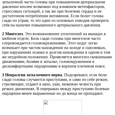
затылочной части головы при повышенном артериальном
давлении вполне возможно под влиянием метеофакторов,
стрессовых ситуаций, а так же при болезнях сердца и не
достаточном потреблении витаминов. Если болит голова
сзади по утрам, то это один из основных поводов проверить
себя на наличие повышенного артериального давления.
2
Миогелоз
. Это возникновение уплотнений на мышцах в
шейном отделе. Боль сзади головы при миогелозе часто
сопровождается головокружениями. Этот недуг легко
возникает при частом нахождении на холоде и сквозняках,
при нарушениях осанки и долгом нахождении в одном и том
же неудобном положении. Проявляется миогелоз скованными
движениями, болями в затылке, головокружением и
дискомфортными ощущениями в верхнем плечевом поясе.
3
Невралгия затылочного нерва
. Подозревают, если боли
сзади головы случаются приступами, и сами по себе резкие,
стреляющие, отдают в шею, уши, нижнюю челюсть при
резких движениях. В перерывах между приступами болевые
ощущения менее выраженные но до конца не пропадают.