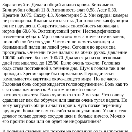
Здравствуйте. Делали общий анализ крови. Биохимию.
Билирубин общий 11,8. Активность алат 0,58. Асат 0.30.
Креатин 0.075. Сахар 4,3. Холестерин 5.2. Узи сердца: камеры
не расширены. Клапаны интактны. Дистологиче кая функция
лж не нарушена. Сократительная способность миокарда в
норме фв 68.6 %. Экг:синусовый ритм. Неспецмфические
изменения зубца т. Мрт головгоно мозга ничего не вывлено,
но онобыло без сосудов. Часто стали неметь мизицец и
безимянный палец на левой руке. Сегодня во время сна
проснулась. Онемели те же пальцы на обеих руках. Давление
100/60 рабочее. Бывает 100/70. Два месяца назад несколько
дней повышалось до 125/80. Было очень тяжело. Головная
бодь стала постоянной в течение дня. Шум в голове так и не
проходит. Зрение вроде бы нормальное. Периодически
рамплываетмя карттнка окружающего мира. Но не часто.
Головная боль сопровождается головокружением. Боль как то
с затылка начинается. А потом по всей голове
распространяется. Было чувство за эти 2 месяца. Что голову
сдавливает как бы обручем или шапка очень тугая надета. Не
могу загрузить общий анализ крови. Чуть позже перепишу
вручную. Большое вам спасибо за консультацию. У нас в селе
делают только доплер сосудов шеи и больше ничего. Можно
его пройти пока или он будет не информативен?
В большей степени это похоже на головную боль напряжения.