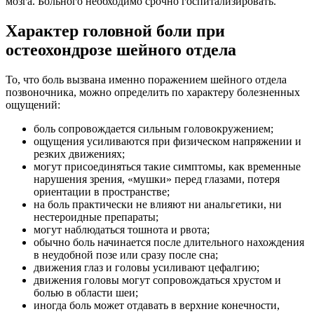
мозга. Больного необходимо срочно госпитализировать.
Характер головной боли при
остеохондрозе шейного отдела
То, что боль вызвана именно поражением шейного отдела
позвоночника, можно определить по характеру болезненных
ощущений:
боль сопровождается сильным головокружением;
ощущения усиливаются при физическом напряжении и
резких движениях;
могут присоединяться такие симптомы, как временные
нарушения зрения, «мушки» перед глазами, потеря
ориентации в пространстве;
на боль практически не влияют ни анальгетики, ни
нестероидные препараты;
могут наблюдаться тошнота и рвота;
обычно боль начинается после длительного нахождения
в неудобной позе или сразу после сна;
движения глаз и головы усиливают цефалгию;
движения головы могут сопровождаться хрустом и
болью в области шеи;
иногда боль может отдавать в верхние конечности,