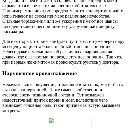
Когда болит шея и отдает в голову, то явные предпосылки
скрываются в кое-каких жизненных обстоятельствах.
Например, многие ездят городским автотранспортом и часто
испытывают на своем примере различные неудобства.
Сильные торможения или же ускорения имеют все шансы
посодействовать беспричинному удару или же повороту
пассажира.
Для некоторых это вначале будет пустяком, но уже через пару
месяцев у пациента болит шейный отдел позвоночника.
Нечего даже и упоминать об различных авариях или же
драках, где с легкостью повреждается позвоночник. Так что,
при первых же симптомах проконсультируйтесь у доктора.
Нарушенное кровоснабжение
Нежелательные ощущения, отдающие в затылок, могут быть
вызваны гипертонией. То же самое свойственно и
атеросклерозу позвоночной артерии. Тут возможен
недостаточный приток крови в мозг, вследствие чего
возникает головная боль, такой признак зачастую вызывает
мигрень.