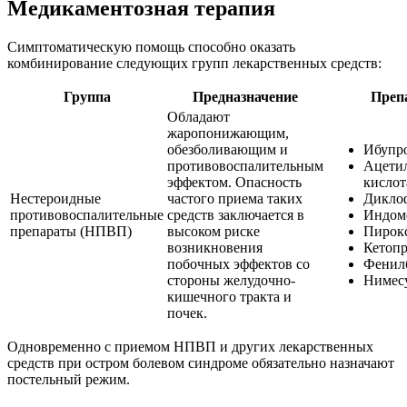
Медикаментозная терапия
Симптоматическую помощь способно оказать
комбинирование следующих групп лекарственных средств:
Группа
Предназначение
Преп
Обладают
жаропонижающим,
обезболивающим и
Ибупр
противовоспалительным
Ацети
эффектом. Опасность
кислот
Нестероидные
частого приема таких
Дикло
противовоспалительные
средств заключается в
Индом
препараты (НПВП)
высоком риске
Пирок
возникновения
Кетопр
побочных эффектов со
Фенилб
стороны желудочно-
Нимес
кишечного тракта и
почек.
Одновременно с приемом НПВП и других лекарственных
средств при остром болевом синдроме обязательно назначают
постельный режим.