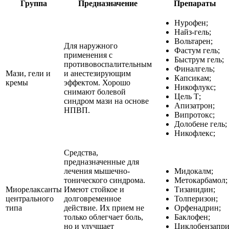
Группа
Предназначение
Препараты
Нурофен;
Найз-гель;
Вольтарен;
Для наружного
Фастум гель;
применения с
Быструм гель;
противовоспалительным
Финалгель;
Мази, гели и
и анестезирующим
Капсикам;
кремы
эффектом. Хорошо
Никофлукс;
снимают болевой
Цель Т;
синдром мази на основе
Апизатрон;
НПВП.
Випротокс;
Долобене гель;
Никофлекс;
Средства,
предназначенные для
лечения мышечно-
Мидокалм;
тонического синдрома.
Метокарбамол;
Миорелаксанты
Имеют стойкое и
Тизанидин;
центрального
долговременное
Толперизон;
типа
действие. Их прием не
Орфенадрин;
только облегчает боль,
Баклофен;
но и улучшает
Циклобензапри