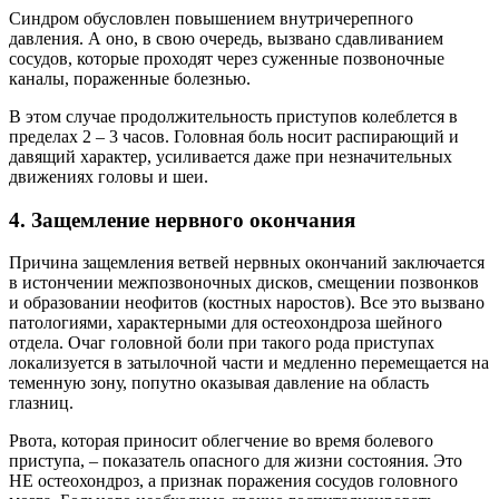
Синдром обусловлен повышением внутричерепного
давления. А оно, в свою очередь, вызвано сдавливанием
сосудов, которые проходят через суженные позвоночные
каналы, пораженные болезнью.
В этом случае продолжительность приступов колеблется в
пределах 2 – 3 часов. Головная боль носит распирающий и
давящий характер, усиливается даже при незначительных
движениях головы и шеи.
4. Защемление нервного окончания
Причина защемления ветвей нервных окончаний заключается
в истончении межпозвоночных дисков, смещении позвонков
и образовании неофитов (костных наростов). Все это вызвано
патологиями, характерными для остеохондроза шейного
отдела. Очаг головной боли при такого рода приступах
локализуется в затылочной части и медленно перемещается на
теменную зону, попутно оказывая давление на область
глазниц.
Рвота, которая приносит облегчение во время болевого
приступа, – показатель опасного для жизни состояния. Это
НЕ остеохондроз, а признак поражения сосудов головного