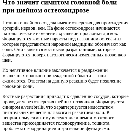
Что значит симптом головной боли
при шейном остеохондрозе
Позвонки шейного отдела имеют отверстия для прохождения
артерий, нервов
,
вен. На фоне остеохондроза начинаются
патологические изменения хрящевой прослойки дисков.
Формируются костные наросты под названием остеофиты,
которые представители народной медицины обозначают как
соли. Они являются костными разрастаниями, которые
формируются поверх патологически измененных позвонков
шеи
.
Их негативное влияние заключается в раздражении
мышечных волокон поврежденной области — они
сжимаются. Ответом на данную реакцию будет появление
головной боли.
Костные разрастания приводят к сдавлению сосудов, которые
проходят через отверстия шейных позвонков. Формируется
синдром а.vertebralis, что характеризуется недостатком
питательных веществ для мозга и развитием боли. К
неприятному симптому вследствие ишемии мозгового
вещества присоединяется головокружение, тошнота,
проблемы с координацией и зрительной функциями.