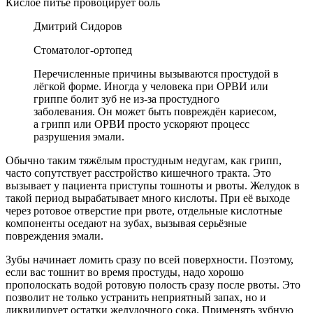
Кислое питье провоцирует боль
Дмитрий Сидоров
Стоматолог-ортопед
Перечисленные причины вызываются простудой в
лёгкой форме. Иногда у человека при ОРВИ или
гриппе болит зуб не из-за простудного
заболевания. Он может быть повреждён кариесом,
а грипп или ОРВИ просто ускоряют процесс
разрушения эмали.
Обычно таким тяжёлым простудным недугам, как грипп,
часто сопутствует расстройство кишечного тракта. Это
вызывает у пациента приступы тошноты и рвоты. Желудок в
такой период вырабатывает много кислоты. При её выходе
через ротовое отверстие при рвоте, отдельные кислотные
компоненты оседают на зубах, вызывая серьёзные
повреждения эмали.
Зубы начинает ломить сразу по всей поверхности. Поэтому,
если вас тошнит во время простуды, надо хорошо
прополоскать водой ротовую полость сразу после рвоты. Это
позволит не только устранить неприятный запах, но и
ликвидирует остатки желудочного сока. Применять зубную