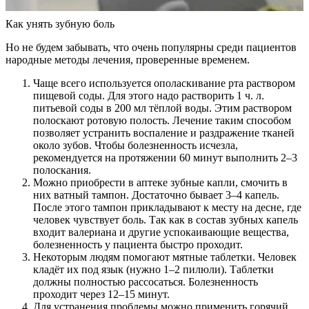
Как унять зубную боль
Но не будем забывать, что очень популярны среди пациентов
народные методы лечения, проверенные временем.
Чаще всего используется ополаскивание рта раствором
пищевой соды. Для этого надо растворить 1 ч. л.
питьевой соды в 200 мл тёплой воды. Этим раствором
полоскают ротовую полость. Лечение таким способом
позволяет устранить воспаление и раздражение тканей
около зубов. Чтобы болезненность исчезла,
рекомендуется на протяжении 60 минут выполнить 2–3
полоскания.
Можно приобрести в аптеке зубные капли, смочить в
них ватный тампон. Достаточно бывает 3–4 капель.
После этого тампон прикладывают к месту на десне, где
человек чувствует боль. Так как в состав зубных капель
входит валериана и другие успокаивающие вещества,
болезненность у пациента быстро проходит.
Некоторым людям помогают мятные таблетки. Человек
кладёт их под язык (нужно 1–2 пилюли). Таблетки
должны полностью рассосаться. Болезненность
проходит через 12–15 минут.
Для устранения проблемы можно применить горячий