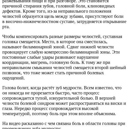
разжевывания пищи и при разговоре. Это становится
причиной стирания зубов, головной боли, клиновидных
дефектов. Кроме того, из-за неправильного положения
челюстей образуется щель между зубами, присутствуют боли
в височно-нижнечелюстном суставе, затрудняется открывание
рта.
Чтобы компенсировать разные размеры челюстей, суставная
головка смещается. Место, в которое она сместилась,
называют биламинарной зоной. Сдвиг нижней челюсти
провоцирует слабую компрессию биламинарной зоны. Эти
постоянные слабые удары развивают нарушение
координации, мигрень, головную боль. К тому же при
неправильном смыкании челюстей смещается второй шейный
позвонок, что тоже может стать причиной болевых
ощущений.
Голова болит, когда растёт зуб мудрости. Всем известно, что
он никогда не прорезается быстро, часто процесс
сопровождается тупой, изнурительной болью. В верхней
челюсти болевой синдром может распространяться на виски и
глаза. Нередко процесс сопровождается высокой
температурой, поэтому боль при этом вполне объяснима.
На видео расказанно с чем связана боль в области головы при
прорезывании зуба мудрости: