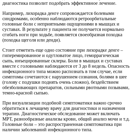
диагностика позволит подобрать эффективное лечение.
Например, лихорадка денге сопровождается болевыми
синдромами, особенно наблюдаются ретроорбитальные
головные боли с неприятными ощущениями в мышцах и
суставах. В результате у пациента не получается нормально
сгибать ноги при ходьбе, появляется своеобразная походка
(походка щеголя или денди).
Стоит отметить еще одно состояние при лихорадке денге –
гиперемированное и одутловатое лицо, геморрагическая
сыпь, инъецированные склеры. Боли в мышцах и суставах
вместе с головными наблюдаются от 3 до 8 недель. Опасность
инфекционного типа можно распознать в том случае, если
симптомы сочетаются с нарушением сознания, болями в шее
(голову с подушки поднять очень сложно), бездействием
обезболивающих препаратов, сильными рвотными позывами,
темно-красной сыпью.
При визуализации подобной симптоматики важно срочно
обратиться к лечащему врачу для диагностики и назначения
терапии. Диагностическое обследование может включать
МРТ, разнообразные анализы крови, общий анализ мочи и т.д.
Головные боли – это распространенная симптоматика при
наличии заболеваний инфекционного типа.