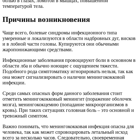
болью в глазах, ломотой в мышцах, повышенной
температурой тела.
Причины возникновения
Чаще всего, болевые синдромы инфекционного типа
умеренные и локализуются в области надбровных дуг, висков
и в лобной части головы. Купируются они обычными
жаропонижающими средствами.
Инфекционные заболевания провоцируют боли в основном в
области лба и обычно ноющие с ощущением тяжести.
Подобного рода симптоматику игнорировать нельзя, так как
она может сигнализировать о наличии менингококковой
инфекции.
Среди самых опасных форм данного заболевания стоит
отметить менингококковый менингит (поражение оболочек
мозга), менингококцемию (попадание микроорганизмов в
кровь). При таких ситуациях головная боль – это основной и
тревожный симптом.
Важно понимать, что менингококковая инфекция опасна для
человека, так как может спровоцировать летальный исход
всего за несколько часов. Следовательно, своевременная