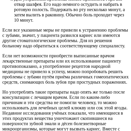
отвар шалфея. Его надо немного остудить и набрать в
ротовую полость. Подержать во рту несколько минут, а
затем вылить в раковину. Обычно боль проходит через
10 минут.
Если все указанные меры не привели к устранению проблемы
с зубами, значит, у пациента развился кариес или имеются
другие стоматологические проблемы. Для их решения
больному надо обратиться к соответствующему специалисту.
Если нет возможности приобрести выписанные врачом
лекарственные препараты или их использование пациенту
противопоказано, а употребление рецептов народной
медицины не привело к успеху, можно попробовать решить
проблемы с зубами путём приёма различных гомеопатических
средств, снимающих боль зубов при простудных поражениях.
Но употреблять такие препараты надо опять же только после
консультации с лечащим врачом. Если по каким-либо
причинам и эти средства не помогли человеку, то можно
использовать для лечебных целей клюкву или сок этой ягоды.
Недавние исследования учёных показали, что имеющиеся в
этих продуктах вещества уничтожают скопившиеся на
поверхности зубной эмали и дёсен болезнетворные
микроорганизмы, которые могут вызвать кариес. Вместе с