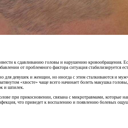
ести к сдавливанию головы и нарушению кровообращения. Если 
збавлении от проблемного фактора ситуация стабилизируется ес
о для девушек и женщин, но иногда с этим сталкиваются и муж
атянутом «хвосте» чаще всего начинает болеть макушка головы, 
ок и шпилек.
голове при прикосновении, связана с микротравмами, которые на
 инфекция, что приведет к воспалению и появлению болевых ощу