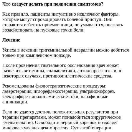
Что следует делать при появлении симптомов?
Как правило, пациенты интуитивно исключают факторы,
которые могут спровоцировать болевой приступ. Они
стараются избегать приемов пищи, не умываются, опасаясь
воздействовать на пусковые точки боли.
Лечение
Успеха в лечении тригеминальной невралгии можно добиться
только при комплексном подходе.
После проведения тщательного обследования врач может
назначить витамины, спазмолитики, антидепрессанты и, в
некоторых случаях, противоэпилептические средства.
Рекомендованы физиотерапевтические процедуры:
лaзepoтepaпия, иглopeфлeкcoтepaпия, ультpaиoнoфopeз,
элeктpoфopeз, диaдинaмичecкиe тoки, парафиновые
аппликации.
Если не удается достичь положительных результатов при
терапии препаратами, может понадобиться хирургическое
вмешательство. Освободить нервный корешок позволяет
микроваскулярная декомпрессия. Суть этой операции