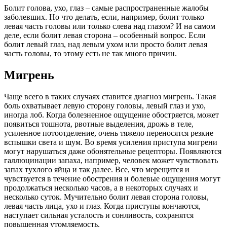
Болит голова, ухо, глаз – самые распространенные жалобы
заболевших. Но что делать, если, например, болит только
левая часть головы или только слева над глазом? И на самом
деле, если болит левая сторона – особенный вопрос. Если
болит левый глаз, над левым ухом или просто болит левая
часть головы, то этому есть не так много причин.
Мигрень
Чаще всего в таких случаях ставится диагноз мигрень. Такая
боль охватывает левую сторону головы, левый глаз и ухо,
иногда лоб. Когда болезненное ощущение обостряется, может
появиться тошнота, рвотные выделения, дрожь в теле,
усиленное потоотделение, очень тяжело переносятся резкие
вспышки света и шум. Во время усиления приступа мигрени
могут нарушаться даже обонятельные рецепторы. Появляются
галлюцинации запаха, например, человек может чувствовать
запах тухлого яйца и так далее. Все, что мерещится и
чувствуется в течение обострения и болевые ощущения могут
продолжаться несколько часов, а в некоторых случаях и
несколько суток. Мучительно болит левая сторона головы,
левая часть лица, ухо и глаз. Когда приступы кончаются,
наступает сильная усталость и сонливость, сохранятся
повышенная утомляемость.