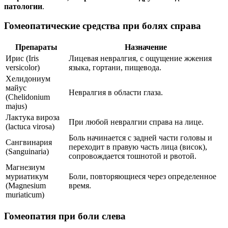
патологии
.
Гомеопатические средства при болях справа
Препараты
Назначение
Ирис (Iris
Лицевая невралгия, с ощущение жжения
versicolor)
языка, гортани, пищевода.
Хелидониум
майус
Невралгия в области глаза.
(Chelidonium
majus)
Лактука вироза
При любой невралгии справа на лице.
(lactuca virosa)
Боль начинается с задней части головы и
Сангвинария
переходит в правую часть лица (висок),
(Sanguinaria)
сопровождается тошнотой и рвотой.
Магнезиум
муриатикум
Боли, повторяющиеся через определенное
(Magnesium
время.
muriaticum)
Гомеопатия при боли слева