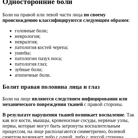
Односторонние боли
Боли на правой или левой части лица
по своему
происхождению классифицируются следующим образом
:
головные боли;
неврология;
невралгия;
патология костей черепа;
ушибы;
патологии пазух носа;
патология глаз;
зубные боли;
атипичные боли.
Болит правая половина лица и глаз
Боли на лице
являются следствием инфицирования или
механического повреждения тканей
с правой стороны.
В результате нарушения тканей возникает воспаление
. Так
как все кости, мышцы, кровеносные сосуды, нервные узлы,
нервы, которые могут быть затронуты воспалительным
процессом, на лице располагаются симметрично, болевой
симптом возникает либо с одной, либо с другой стороны.