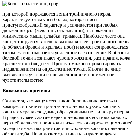
при которой поражаются ветви тройничного нерва,
характеризуется жгучей болью, которая носит
приступообразный характер и усиливается при любых
движениях рта (жевании, открывании), напряжении
мимических мышц (улыбка, гримаса). Наиболее часто она
концентрируется в точках выхода ветвей тройничного нерва
(в области бровей и крыльев носа) и может сопровождаться
тиком. Часто отмечается усиленное слезотечение. В области
болевой точки возникает чувство жжения, распирания, кожа
краснеет или бледнеет. Приступ можно спровоцировать
надавливанием на определенные точки. Иногда на лице
выявляются участки с повышенной или пониженной
чувствительностью.
Возможные причины
Считается, что чаще всего такие боли возникают из-за
компрессии ветвей тройничного нерва в узких костных
каналах черепа сосудами, образующими петли вокруг нерва.
В ряде случаев сжатие нерва в небольших костных каналах
верхней челюсти происходит из-за отека окружающих тканей
вследствие частых ринитов или хронического воспаления в
области зуба. Нерв может сдавливать разрастающаяся