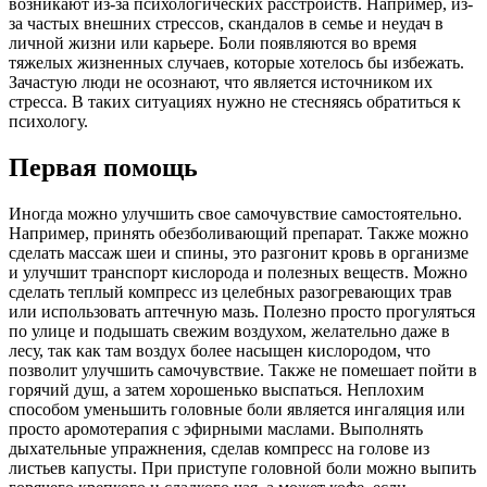
возникают из-за психологических расстройств. Например, из-
за частых внешних стрессов, скандалов в семье и неудач в
личной жизни или карьере. Боли появляются во время
тяжелых жизненных случаев, которые хотелось бы избежать.
Зачастую люди не осознают, что является источником их
стресса. В таких ситуациях нужно не стесняясь обратиться к
психологу.
Первая помощь
Иногда можно улучшить свое самочувствие самостоятельно.
Например, принять обезболивающий препарат. Также можно
сделать массаж шеи и спины, это разгонит кровь в организме
и улучшит транспорт кислорода и полезных веществ. Можно
сделать теплый компресс из целебных разогревающих трав
или использовать аптечную мазь. Полезно просто прогуляться
по улице и подышать свежим воздухом, желательно даже в
лесу, так как там воздух более насыщен кислородом, что
позволит улучшить самочувствие. Также не помешает пойти в
горячий душ, а затем хорошенько выспаться. Неплохим
способом уменьшить головные боли является ингаляция или
просто аромотерапия с эфирными маслами. Выполнять
дыхательные упражнения, сделав компресс на голове из
листьев капусты. При приступе головной боли можно выпить