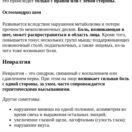
это происходит
только с правой или с левой стороны
.
Остеохондроз шеи
Развивается вследствие нарушения метаболизма и потери
прочности межпозвоночных дисков.
Боль, возникающая в
шее, может распространяться в область лица
. Кроме того,
повышается тонус нескольких групп мышц: поддерживающих
позвоночный столб, подзатылочных, а также лицевых, из-за
чего тоже возникают боли.
Невралгия
Невралгия – это синдром, связанный с воспалением или
сдавлением нерва. При этом на лице
возникает сильная боль
с одной стороны, за ухом, часто сопровождается
герпетическими высыпаниями
.
Другие симптомы:
нарушение мимики на одной половине, асимметрия во
время смеха и выражения остальных эмоций;
увеличение глазной щели, лагофтальма (сухость глаза);
нарушение вкуса.