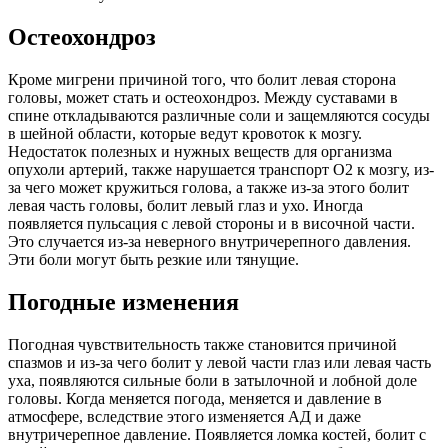
Остеохондроз
Кроме мигрени причиной того, что болит левая сторона
головы, может стать и остеохондроз. Между суставами в
спине откладываются различные соли и защемляются сосуды
в шейной области, которые ведут кровоток к мозгу.
Недостаток полезных и нужных веществ для организма
опухоли артерий, также нарушается транспорт О2 к мозгу, из-
за чего может кружиться голова, а также из-за этого болит
левая часть головы, болит левый глаз и ухо. Иногда
появляется пульсация с левой стороны и в височной части.
Это случается из-за неверного внутричерепного давления.
Эти боли могут быть резкие или тянущие.
Погодные изменения
Погодная чувствительность также становится причиной
спазмов и из-за чего болит у левой части глаз или левая часть
уха, появляются сильные боли в затылочной и лобной доле
головы. Когда меняется погода, меняется и давление в
атмосфере, вследствие этого изменяется АД и даже
внутричерепное давление. Появляется ломка костей, болит с