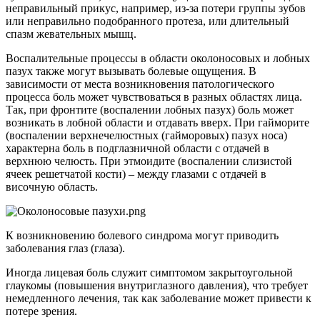
неправильный прикус, например, из-за потери группы зубов
или неправильно подобранного протеза, или длительный
спазм жевательных мышц.
Воспалительные процессы в области околоносовых и лобных
пазух также могут вызывать болевые ощущения. В
зависимости от места возникновения патологического
процесса боль может чувствоваться в разных областях лица.
Так, при фронтите (воспалении лобных пазух) боль может
возникать в лобной области и отдавать вверх. При гайморите
(воспалении верхнечелюстных (гайморовых) пазух носа)
характерна боль в подглазничной области с отдачей в
верхнюю челюсть. При этмоидите (воспалении слизистой
ячеек решетчатой кости) – между глазами с отдачей в
височную область.
К возникновению болевого синдрома могут приводить
заболевания глаз (глаза).
Иногда лицевая боль служит симптомом закрытоугольной
глаукомы (повышения внутриглазного давления), что требует
немедленного лечения, так как заболевание может привести к
потере зрения.