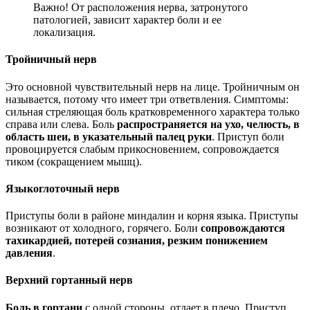
Важно! От расположения нерва, затронутого
патологией, зависит характер боли и ее
локализация.
Тройничный нерв
Это основной чувствительный нерв на лице. Тройничным он
называется, потому что имеет три ответвления. Симптомы:
сильная стреляющая боль кратковременного характера только
справа или слева. Боль
распространяется на ухо, челюсть, в
область шеи, в указательный палец руки
. Приступ боли
провоцируется слабым прикосновением, сопровождается
тиком (сокращением мышц).
Языкоглоточный нерв
Приступы боли в районе миндалин и корня языка. Приступы
возникают от холодного, горячего. Боли
сопровождаются
тахикардией, потерей сознания, резким понижением
давления
.
Верхний гортанный нерв
Боль в гортани
с одной стороны, отдает в плечо. Приступ