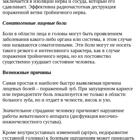
заключается в изоляции нерва и сосуда, который его
сдавливает. Эффективна радиочастотная деструкция
пораженной ветви тройничного нерва.
Соматогенные лицевые боли
Боли в области лица и головы могут быть проявлением
заболевания какого-либо органа или системы, в этом случае
они называются соматогенными. Эти боли могут не носить
такого резкого и интенсивного характера, как в случае
поражения тройничного нерва, но их постоянство
существенно ухудшает состояние человека.
Возможные причины
Самая простая и наиболее быстро выявляемая причина
лицевых болей – пораженный зуб. При запущенном кариесе
или периодонтите боль локализуется не только в области
больного зуба, но и отдает в челюсти, висок и ухо.
Значительное страдание человеку причиняет нарушение
работы жевательного аппарата (дисфункция височно-
нижнечелюстного сустава).
Кроме внутрисуставных изменений (артроз, недоразвитие
суставной головки) к болевым ощущениям может приводить