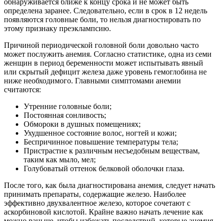
обнаруживается ближе к концу срока и не может быть
определена заранее. Следовательно, если в срок в 12 недель
появляются головные боли, то нельзя диагностировать по
этому признаку преэклампсию.
Причиной периодической головной боли довольно часто
может послужить анемия. Согласно статистике, одна из семи
женщин в период беременности может испытывать явный
или скрытый дефицит железа даже уровень гемоглобина не
ниже необходимого. Главными симптомами анемии
считаются:
Утренние головные боли;
Постоянная сонливость;
Обмороки в душных помещениях;
Ухудшенное состояние волос, ногтей и кожи;
Беспричинное повышение температуры тела;
Пристрастие к различным несъедобным веществам,
таким как мыло, мел;
Голубоватый оттенок белковой оболочки глаза.
После того, как была диагностирована анемия, следует начать
принимать препараты, содержащие железо. Наиболее
эффективно двухвалентное железо, которое сочетают с
аскорбиновой кислотой. Крайне важно начать лечение как
можно раньше, чтобы избежать последствий, которые анемия