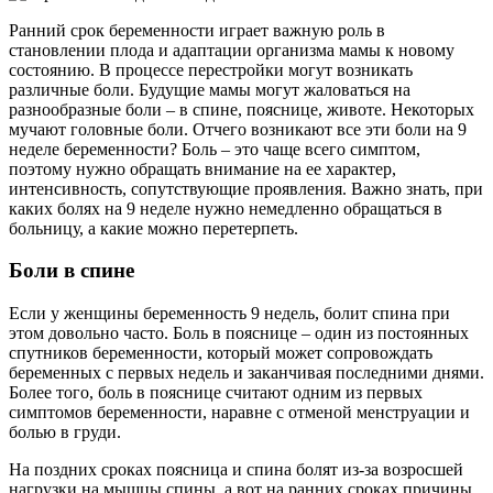
Ранний срок беременности играет важную роль в
становлении плода и адаптации организма мамы к новому
состоянию. В процессе перестройки могут возникать
различные боли. Будущие мамы могут жаловаться на
разнообразные боли – в спине, пояснице, животе. Некоторых
мучают головные боли. Отчего возникают все эти боли на 9
неделе беременности? Боль – это чаще всего симптом,
поэтому нужно обращать внимание на ее характер,
интенсивность, сопутствующие проявления. Важно знать, при
каких болях на 9 неделе нужно немедленно обращаться в
больницу, а какие можно перетерпеть.
Боли в спине
Если у женщины беременность 9 недель, болит спина при
этом довольно часто. Боль в пояснице – один из постоянных
спутников беременности, который может сопровождать
беременных с первых недель и заканчивая последними днями.
Более того, боль в пояснице считают одним из первых
симптомов беременности, наравне с отменой менструации и
болью в груди.
На поздних сроках поясница и спина болят из-за возросшей
нагрузки на мышцы спины, а вот на ранних сроках причины