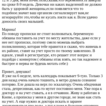
12 и 3 дня, меня почистили,сказав,что беременность замерла
на сроке 8-9 недель. Девочки ни каких выделений не должно
быть у здоровой женщины,если появляется что то
подобное.значит ваш организм сигнализирует вам,не
игнорируйте это,чтобы не кусать локти как я. Всем удачно
доносить своих малышей.
Марина!
По поводу прописки не стоит волноваться, беременную
обязаны поставить на учет по месту жительства, даже если у
нее нет прописки, поэтому смело можешь выбрать
поликлиннику, которая тебе нравится и скажи, что живешь в
их районе, ставят на учет просто по твоему заявлению. В
идеале, узнай в регистратуре, кто решает этот вопрос и
подойди с конвертом ( обязаны итак взять, но так надежнее и
быстрее и нервы не будешь мотать себе:)
Привет, девушки!
Я уже на 6 неделе, хоть календарь показывает 9-тую. Только 3
дня назад очень начало тошнить, в метро думала сознание
потеряю. Еле дошла на верх по эскалатору. Очень обидчивая
стала, депресивная, как-то мутит постоянно меня. Уже пора к
доктору и на учет ставать, а я в отчаянии. Живу и работаю в
Киеве, а прописка у меня в другом городе, не знаю как стать
на учет. А еще нужно ж доктора искать и заранее
договариваться про роды, а тут я тоже в большом отчаянии,