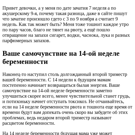
Привет девочки, а у меня по дате зачатия 7 неделя а по
акушерскому 9-я, почему такая разница, даже в сайте пишут
что зачатие произошло гдето с 3 по 9 ноября а считает 9
недель. Как так может быть? Меня тоже тошнит каждое утро
по пару часов, благо не тянет на рвоту, а ещё пошло
отвращение на запахи сигарет, водки, часнока, лука и разных
парфюмерных запахов.
Ваше самочувствие на 14-ой неделе
беременности
Наконец-то наступил столь долгожданный второй триместр
вашей беременности. С 14 недели к будущим мамам
постепенно начинает возвращаться былая энергия. Ваше
самочувствие на 14-ой неделе беременности заметно
улучшиться скорее всего, менее чувствительной станет грудь,
и потихоньку начнет отступать токсикоз. Не отчаивайтесь,
если на 14 неделе беременности рвота и тошнота еще время от
времени будут вам допекать очень скоро вы забудете об этих
проблемах, ведь недаром второй триместр называют
расцветом беременности.
На 14 неделе беременности будущая мама уже может