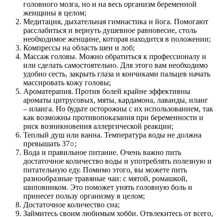
головного мозга, но и на весь организм беременной
женщины в целом;
Медитация, дыхательная гимнастика и йога. Помогают
расслабиться и вернуть душевное равновесие, столь
необходимое женщине, которая находится в положении;
Компрессы на область шеи и лоб;
Массаж головы. Можно обратиться к профессионалу и
или сделать самостоятельно. Для этого вам необходимо
удобно сесть, закрыть глаза и кончиками пальцев начать
массировать кожу головы;
Ароматерапия. Против болей крайне эффективны
ароматы цитрусовых, мяты, кардамона, лаванды, иланг
– иланга. Но будьте осторожны с их использованием, так
как возможны противопоказания при беременности и
риск возникновения аллергической реакции;
Теплый душ или ванна. Температура воды не должна
превышать 37○;
Вода и правильное питание. Очень важно пить
достаточное количество воды и употреблять полезную и
питательную еду. Помимо этого, вы можете пить
разнообразные травяные чаи: с мятой, ромашкой,
шиповником. Это поможет унять головную боль и
принесет пользу организму в целом;
Достаточное количество сна;
Займитесь своим любимым хобби. Отвлекитесь от всего,