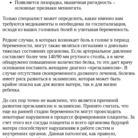
Появляется лихорадка, мышечная ригидность –
основные признаки менингита.
Только специалист может определить, какие именно вам
требуются медикаменты и необходима ли госпитализация,
исходя из ваших головных болей и учитывая беременность.
Редкие случаи, в которых возникает боль в голове в период
беременности, могут также являться сигналами о довольно
тяжелых состояниях организма. Если артериальное давление
составляет более чем 140/90 мм ртутного столба, а в моче
обнаружено повышенное количество белка, то это дает врачу
основания поставить женщине диагноз «преэклампсия». В
случае отсутствия своевременного должного лечения, болезнь
имеет риск развиться в эклампсию, которая может быть
крайне опасна как для жизни матери, так и для жизни
ребенка.
До сих пор точно не выяснено, что является причиной
развития преэклампсии и эклампсии. Принято считать, что
еще на ранней стадии беременности могут происходить
некоторые нарушения в процессе формирования плаценты. За
счет этого все сосуды плаценты и всего организма будущей
матери способствуют нарушениям в работе систем и
внутренних органов. Данная патология, как правило,