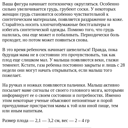
Ваша фигура начинает потихонечку округляться. Особенно
сильно увеличивается грудь, грубеют соски. У некоторых
женщин грудь становится особенно чувствительной к
синтетическим материалам, появляется раздражение на коже.
Старайтесь носить хлопчатобумажные бюстгальтеры и
избегать синтетической одежды. Помимо того, что грудь
налилась, она еще может и побаливать. Периодически боль
проходит, но потом может появиться снова.
В это время ребеночек начинает шевелиться! Правда, пока
будущая мама не в состоянии это прочувствовать, так как
плод еще слишком мал. У малыша появляются веки, глазки
темнеют. Кстати, газа ребенка постоянно закрыты и лишь с 28
недели они могут начать открываться, если малыш того
пожелает.
На ручках и ножках появляются пальчики. Малыш активно
посылает маме сигналы от своего головного мозга, которыми
информирует ее о своем состоянии и потребностях. Именно
этим некоторые ученые объясняют непонятные и порой
причудливые пристрастия мамы к той или иной пище, тем
или иным напиткам.
Размер плода — 2,1 — 3,2 см, вес — 2 – 4 гр