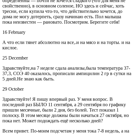
определенны — почти не хочется сладкого (что для меня не
свойственно), в основном соленое, НО здесь и сейчас, хоть
тресни, если купила что-то, что действительно хочется, до
дома не могу дотерпеть, сразу начинаю есть. Пол малыша
пока неизвестен — рановато. Посмотрим. Берегите себя!
16 February
А что если тянет абсолютно на все,.и на мясо и на торты. и на
кислое.
25 December
Здравствуйте,на 7 неделе сдала анализы,была температура 37-
37,3, СОЭ 40 оказалось, прописали ампицилин 2 гр в сутки на
5 дней.Не знаю как быть.
29 October
Здравствуйте! Я пишу впервый раз. У меня вопрос. В
последний раз БЫЛО 11 сентября, а 29 сентября по графику
пришли месячные, были 2 дня, без болей. Тест показал 1
полоску. В этом месяце должны были начаться 27 октября, но
пока нет. Может подождать ещё несколько дней?
Всем привет. По-моим подсчетам у меня тока 7-8 недель, а на