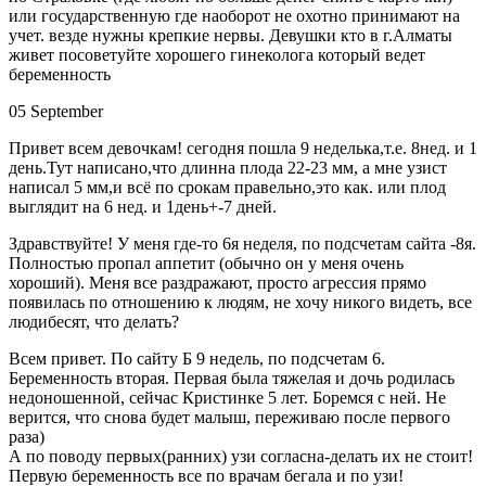
или государственную где наоборот не охотно принимают на
учет. везде нужны крепкие нервы. Девушки кто в г.Алматы
живет посоветуйте хорошего гинеколога который ведет
беременность
05 September
Привет всем девочкам! сегодня пошла 9 неделька,т.е. 8нед. и 1
день.Тут написано,что длинна плода 22-23 мм, а мне узист
написал 5 мм,и всё по срокам правельно,это как. или плод
выглядит на 6 нед. и 1день+-7 дней.
Здравствуйте! У меня где-то 6я неделя, по подсчетам сайта -8я.
Полностью пропал аппетит (обычно он у меня очень
хороший). Меня все раздражают, просто агрессия прямо
появилась по отношению к людям, не хочу никого видеть, все
людибесят, что делать?
Всем привет. По сайту Б 9 недель, по подсчетам 6.
Беременность вторая. Первая была тяжелая и дочь родилась
недоношенной, сейчас Кристинке 5 лет. Боремся с ней. Не
верится, что снова будет малыш, переживаю после первого
раза)
А по поводу первых(ранних) узи согласна-делать их не стоит!
Первую беременность все по врачам бегала и по узи!