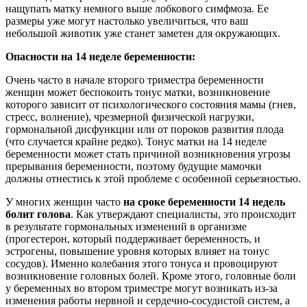
нащупать матку немного выше лобкового симфмоза. Ее
размеры уже могут настолько увеличиться, что ваш
небольшой животик уже станет заметен для окружающих.
Опасности на 14 неделе беременности:
Очень часто в начале второго триместра беременности
женщин может беспокоить тонус матки, возникновение
которого зависит от психологического состояния мамы (гнев,
стресс, волнение), чрезмерной физической нагрузки,
гормональной дисфункции или от пороков развития плода
(что случается крайне редко). Тонус матки на 14 неделе
беременности может стать причиной возникновения угрозы
прерывания беременности, поэтому будущие мамочки
должны отнестись к этой проблеме с особенной серьезностью.
У многих женщин часто
на сроке беременности 14 недель
болит голова
. Как утверждают специалисты, это происходит
в результате гормональных изменений в организме
(прогестерон, который поддерживает беременность, и
эстрогены, повышение уровня которых влияет на тонус
сосудов). Именно колебания этого тонуса и провоцируют
возникновение головных болей. Кроме этого, головные боли
у беременных во втором триместре могут возникать из-за
изменения работы нервной и сердечно-сосудистой систем, а