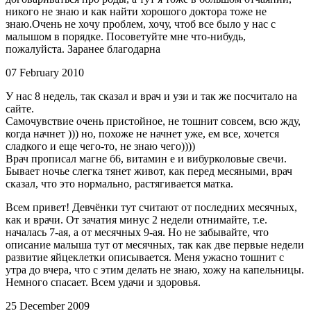
никого не знаю и как найти хорошого доктора тоже не
знаю.Очень не хочу проблем, хочу, чтоб все было у нас с
малышом в порядке. Посоветуйте мне что-нибудь,
пожалуйста. Заранее благодарна
07 February 2010
У нас 8 недель, так сказал и врач и узи и так же посчитало на
сайте.
Самочувствие очень пристойное, не тошнит совсем, всю жду,
когда начнет ))) но, похоже не начнет уже, ем все, хочется
сладкого и еще чего-то, не знаю чего))))
Врач прописал магне б6, витамин е и вибурколовые свечи.
Бывает ночье слегка тянет живот, как перед месяными, врач
сказал, что это нормально, растягивается матка.
Всем привет! Девчёнки тут считают от последних месячных,
как и врачи. От зачатия минус 2 недели отнимайте, т.е.
началась 7-ая, а от месячных 9-ая. Но не забывайте, что
описание малыша тут от месячных, так как две первые недели
развитие яйцеклетки описывается. Меня ужасно тошнит с
утра до вчера, что с этим делать не знаю, хожу на капельницы.
Немного спасает. Всем удачи и здоровья.
25 December 2009