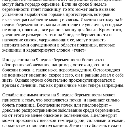
могут быть гораздо серьезнее. Если на сроке 9 недель
беременности тянет поясницу, то это может быть вызвано
усиленной выработкой гормона прогестерона, который
вызывает расслабление мышц и связок. Именно поэтому на 9
неделе беременности, когда живот еще не увеличен, его даже
не видно, поясница все равно к концу дня болит. Кроме того,
увеличение размеров матки на 9 неделе беременности и
натяжение связок, удерживающих ее, могут отдавать
неприятными ощущениями в области поясницы, которые
женщины и характеризуют словом «тянет».
Иногда спина на 9 неделе беременности болит из-за
обострения заболевания, например, остеохондроза или
болезни почек, а также из-за переохлаждения. Остеохондроз
не возникает внезапно, скорее всего, он и раньше давал о себе
знать. Однако нужно обязательно проконсультироваться с
врачом о лечении, так как привычные мази теперь запрещены.
Ослабление иммунитета на 9 неделе беременности может
привести к тому, что воспаляются почки, и начинает сильно
болеть поясница. Воспаление почек или пиелонефрит –
довольно распространенное заболевание среди беременных,
но от этого не менее опасное и болезненное. Пиелонефрит
может проходить с высокой температурой, сильными отеками,
сложностями с мочеиспусканием. Лечить эту болезнь нужно