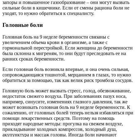
запоры и повышенное газообразование – они могут вызвать
сильные боли в кишечнике. Если от смены рациона боли не
уходят, то нужно обратиться к специалисту.
Головные боли
Головная боль на 9 неделе беременности связаны с
увеличением объема крови в организме, а также с
гормональной перестройкой. Если женщина до беременности
была склонна к мигреням, то они будут преследовать ее на
ранних сроках беременности.
Если головная боль возникла впервые, и она очень сильная,
сопровождающаяся тошнотой, мерцанием в глазах, то нужно
обратиться за помощью, так как велик риск тромбоза сосудов.
Головную боль может вызвать стресс, голод, обезвоживание,
недостаток свежего воздуха. При заболеваниях пазух носа,
например, синусите, изменениях глазного давления, так же
может возникать головная боль на 9 неделе беременности. К
сожалению, от головных болей теперь нельзя избавляться при
помощи лекарственных средств. Поэтому на помощь
приходят народные методы: прогулка на свежем воздухе,
прикладывание холодных компрессов, холодный душ,
акупунктура и массаж головы. Иногда боли начинают