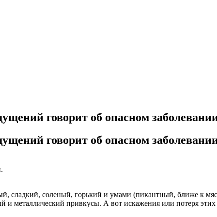
щущений говорит об опасном заболевани
щущений говорит об опасном заболевани
.
ый, сладкий, соленый, горький и умами (пикантный, ближе к мя
ый и металлический привкусы. А вот искажения или потеря эти