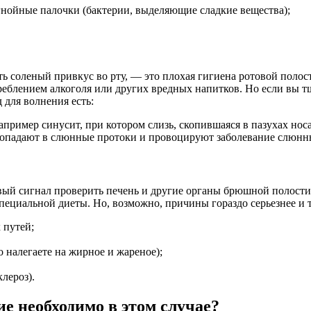
гнойные палочки (бактерии, выделяющие сладкие вещества);
 соленый привкус во рту, — это плохая гигиена ротовой полос
блением алкоголя или других вредных напитков. Но если вы тща
 для волнения есть:
ример синусит, при котором слизь, скопившаяся в пазухах носа,
попадают в слюнные протоки и провоцируют заболевание слюнн
первый сигнал проверить печень и другие органы брюшной полост
ециальной диеты. Но, возможно, причины гораздо серьезнее и 
 путей;
 налегаете на жирное и жареное);
лероз).
ие необходимо в этом случае?