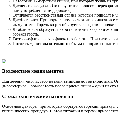
Патологии 12-перстной кишки, при которых желчь из орг
Диспепсия желудка. Это нарушение процесса перевариван
или употребления нездоровой еды.
Отличается расстройствами органа, которые приводят к 
Дисбактериоз. При нормальном состоянии в кишечнике 
иммунитета. Горечь во рту образуется вследствие появив
Лямблиоз. Он образуется из-за попадания в организм ки
горьковатость.
Гастроэзофагеальная рефлюксная болезнь. При патологии
После съедания значительного объема приправленных и
Воздействие медикаментов
Для лечения многих заболеваний выписывают антибиотики. Он
дисбактериоз. Горьковатость после приема пищи – один из его 
Стоматологические патологии
Основные факторы, при которых образуется горький привкус, сл
гигиенических процедур. В этой ситуации к горечи прибавляетс