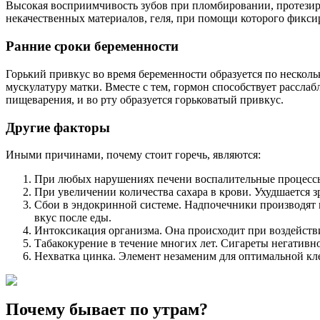
Высокая восприимчивость зубов при пломбировании, протезиро
некачественных материалов, геля, при помощи которого фикси
Ранние сроки беременности
Горький привкус во время беременности образуется по нескол
мускулатуру матки. Вместе с тем, гормон способствует рассл
пищеварения, и во рту образуется горьковатый привкус.
Другие факторы
Иными причинами, почему стоит горечь, являются:
При любых нарушениях печени воспалительные процессы 
При увеличении количества сахара в крови. Ухудшается зр
Сбои в эндокринной системе. Надпочечники производят м
вкус после еды.
Интоксикация организма. Она происходит при воздействи
Табакокурение в течение многих лет. Сигареты негативно 
Нехватка цинка. Элемент незаменим для оптимальной кл
Почему бывает по утрам?