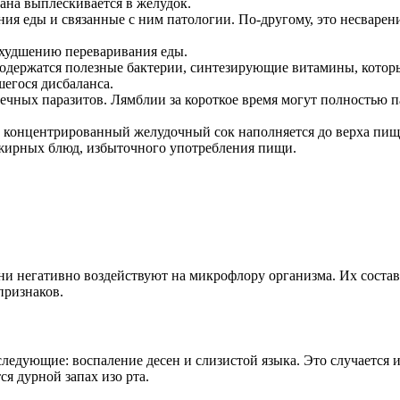
ана выплескивается в желудок.
ия еды и связанные с ним патологии. По-другому, это несварен
ухудшению переваривания еды.
содержатся полезные бактерии, синтезирующие витамины, кото
шегося дисбаланса.
шечных паразитов. Лямблии за короткое время могут полностью
 концентрированный желудочный сок наполняется до верха пищев
 жирных блюд, избыточного употребления пищи.
и негативно воздействуют на микрофлору организма. Их состав
признаков.
едующие: воспаление десен и слизистой языка. Это случается из
я дурной запах изо рта.