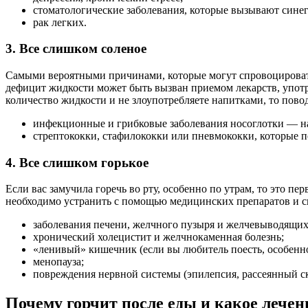
стоматологические заболевания, которые вызывают сине
рак легких.
3. Все слишком соленое
Самыми вероятными причинами, которые могут спровоцировать
дефицит жидкости может быть вызван приемом лекарств, употре
количество жидкости и не злоупотребляете напитками, то повод
инфекционные и грибковые заболевания носо­глотки — нап
стрептококки, стафилококки или пневмококки, которые 
4. Все слишком горькое
Если вас замучила горечь во рту, особенно по утрам, то это 
необходимо устранить с помощью медицинских препаратов и сп
заболевания печени, желчного пузыря и желчевыводящих
хронический холецистит и желчнокаменная болезнь;
«ленивый» кишечник (если вы любитель поесть, особенно
менопауза;
повреждения нервной системы (эпилепсия, рассеянный ск
Почему горчит после еды и какое лечен