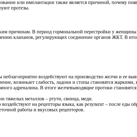
вании или имплантации также является причиной, почему появл
руют протезы.
ьким причинам. В период гормональной перестройки у женщины 
аблению клапанов, регулирующих соединение органов ЖКТ. В ито
неблагоприятно воздействуют на производство желчи и ее выв
ение, возникает слабость, ладони и стопы становятся жаркими, в
ного адреналина. В итоге желчевыводящие протоки становятся 
и тяжелых металлов – ртути, свинца, меди.
воздействуют на рецепторы языка, как результат – после еды обр
еточной работы и вкусовых рецепторов.