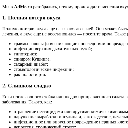
Мы в
AdMe.ru
разобрались, почему происходят изменения вкуса
1. Полная потеря вкуса
Полную потерю вкуса еще называют агевзией. Она может быть 
лечения, а вкус еще не восстановился — посетите врача. Такое
травмы головы (и возникающие впоследствии повреждения
инфекции верхних дыхательных путей;
гипотериоз;
синдром Кушинга;
сахарный диабет;
стоматологические инфекции;
рак полости рта.
2. Слишком сладко
Если после сочного стейка или щедро приправленного салата в
заболевания. Такого, как:
отравление пестицидами или другими химическими ядам
нарушение выработки инсулина и, как следствие, начальн
инфекционное или вирусное повреждение нервных клето
депрессия, хронический стресс;