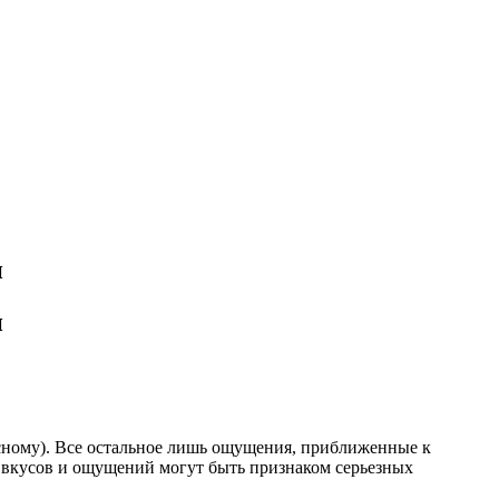
и
и
сному). Все остальное лишь ощущения, приближенные к
х вкусов и ощущений могут быть признаком серьезных